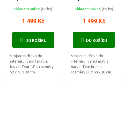
STUART,
HABBO, tvar kruhu,
Skladem online
(>5 ks)
Skladem online
(>5 ks)
odnímatelná vložka
černý mat
pro přenos dřeva,
1 499 Kč
1 499 Kč
černý mat
DO KOŠÍKU
DO KOŠÍKU
Stojan na dřevo do
Stojan na dřevo do
interiéru, černá matná
interiéru, černá matná
barva. Tvar "U" s rozměry
barva. Tvar kruhu s
52 x 43 x 38 cm.
rozměry 66 x 60 x 20 cm.