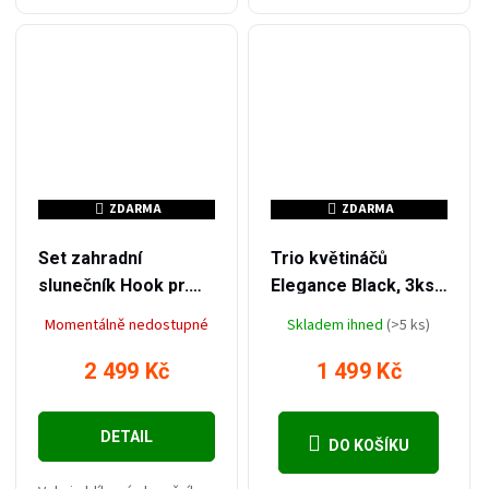
trávníku, záhonů,
kamenných cest, k
vymezení zeleně a
zamezení prorůstání trávy
nebo...
ZDARMA
ZDARMA
ZDARMA
ZDARMA
–24 %
–50 %
3 290 Kč
2 999 Kč
Set zahradní
Trio květináčů
slunečník Hook pr.
Elegance Black, 3ks,
3m šedý + závaží
umělý ratan
Momentálně nedostupné
Skladem ihned
(>5 ks)
ZDARMA
2 499 Kč
1 499 Kč
DETAIL
DO KOŠÍKU