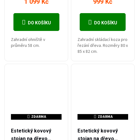
1 099 Kč
999 Kč
DO KOŠÍKU
DO KOŠÍKU
Zahradní ohniště v
Zahradní skládací koza pro
průměru 58 cm.
řezání dřeva. Rozměry 80 x
85 x 82 cm.
ZDARMA
ZDARMA
ZDARMA
ZDARMA
–34 %
–34 %
2 299 Kč
2 299 Kč
Estetický kovový
Estetický kovový
stojan na dřevo
stojan na dřevo