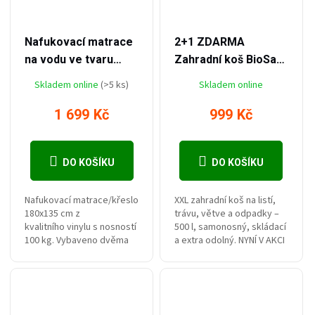
–32 %
–33 %
2 499 Kč
1 499 Kč
Nafukovací matrace
2+1 ZDARMA
na vodu ve tvaru
Zahradní koš BioSak
křesla POLO
500L - samostojný,
Skladem online
(>5 ks)
Skladem online
pro sezónní úklid
listí, posekané trávy,
1 699 Kč
999 Kč
větví, plevele i
drobného stavebního
DO KOŠÍKU
DO KOŠÍKU
odpadu, XXL velikost
Nafukovací matrace/křeslo
XXL zahradní koš na listí,
180x135 cm z
trávu, větve a odpadky –
kvalitního vinylu s nosností
500 l, samonosný, skládací
100 kg. Vybaveno dvěma
a extra odolný. NYNÍ V AKCI
držadly a dvěma držáky na
2+1 ZDARMA! Ideální řešení
pití.
pro větší zahrady, rodinné
domy nebo...