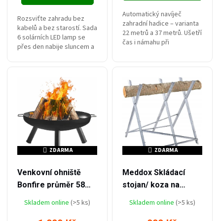
Automatický navíječ
Rozsviťte zahradu bez
zahradní hadice – varianta
kabelů a bez starostí. Sada
22 metrů a 37 metrů. Ušetří
6 solárních LED lamp se
čas i námahu při
přes den nabije sluncem a
každodenní práci na
po setmění se sama
zahradě. Barva šedá
rozsvítí díky senzoru
světlá/ tmavá – dle
soumraku. Stačí je
skladové dostupnosti.
zapíchnout do...
ZDARMA
ZDARMA
ZDARMA
ZDARMA
–35 %
–33 %
1 699 Kč
1 499 Kč
Venkovní ohniště
Meddox Skládací
Bonfire průměr 58
stojan/ koza na
cm
řezání dřeva
Skladem online
(>5 ks)
Skladem online
(>5 ks)