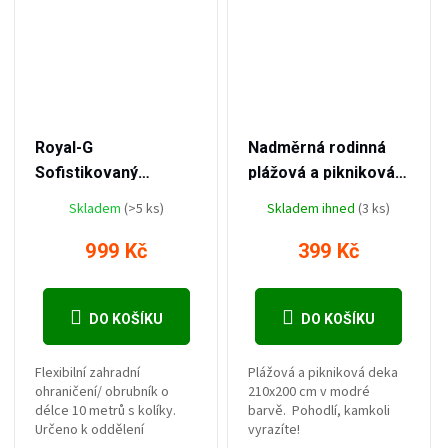
–37 %
–55 %
1 599 Kč
899 Kč
Royal-G
Nadměrná rodinná
Sofistikovaný
plážová a pikniková
trávníkový lem 10 m
deka – 210 x 200 cm,
Skladem
(>5 ks)
Skladem ihned
(3 ks)
s kotvícími kolíky -
voděodolná, modrá
KOMPLETNÍ SADA
barva
999 Kč
399 Kč
DO KOŠÍKU
DO KOŠÍKU
Flexibilní zahradní
Plážová a pikniková deka
ohraničení/ obrubník o
210x200 cm v modré
délce 10 metrů s kolíky.
barvě. Pohodlí, kamkoli
Určeno k oddělení
vyrazíte!