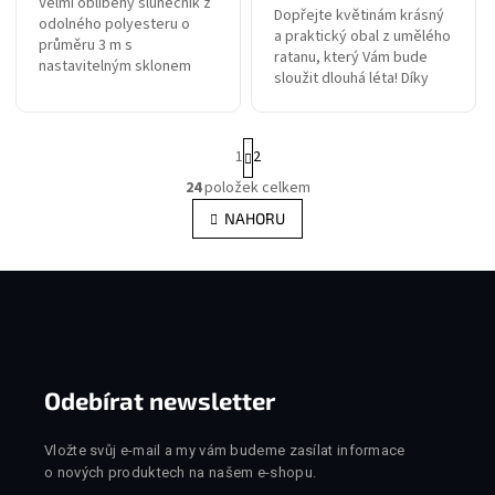
Velmi oblíbený slunečník z
Dopřejte květinám krásný
odolného polyesteru o
a praktický obal z umělého
průměru 3 m s
ratanu, který Vám bude
nastavitelným sklonem
Odeslat
sloužit dlouhá léta! Díky
stínění. Dodáván včetně 4
odolnému materiálu jsou
ks závaží pro zatížení
Powered by chaterimo
ideální volbou pro
stojanu slunečníku
celoroční použití, a to i v...
Stránkování
ZDARMA.
1
2
24
položek celkem
Ovládací prvky výpisu
NAHORU
Zápatí
Odebírat newsletter
Vložte svůj e-mail a my vám budeme zasílat informace
o nových produktech na našem e-shopu.