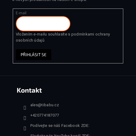
E-mail
Vložením e-mailu souhlasíte s
podmínkami ochrany
osobních údajů
PŘIHLÁSIT SE
Kontakt
ales
@
tibabu.cz
+420774187077
Podívejte se náš Facebook ZDE:
Sledujte nás YouTube kanál ZDE: