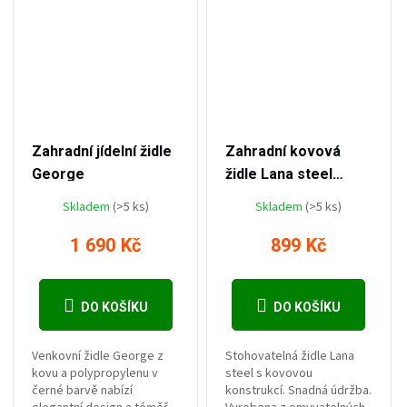
–22 %
–10 %
2 190 Kč
999 Kč
Zahradní jídelní židle
Zahradní kovová
George
židle Lana steel
ZWMC-19
Skladem
(>5 ks)
Skladem
(>5 ks)
1 690 Kč
899 Kč
DO KOŠÍKU
DO KOŠÍKU
Venkovní židle George z
Stohovatelná židle Lana
kovu a polypropylenu v
steel s kovovou
černé barvě nabízí
konstrukcí. Snadná údržba.