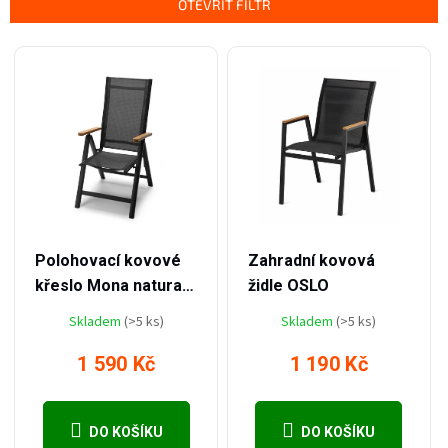
OTEVŘÍT FILTR
Výpis produktů
–23 %
–29 %
2 090 Kč
1 690 Kč
Polohovací kovové
Zahradní kovová
křeslo Mona natural
židle OSLO
područky
Skladem
(>5 ks)
Skladem
(>5 ks)
1 590 Kč
1 190 Kč
DO KOŠÍKU
DO KOŠÍKU