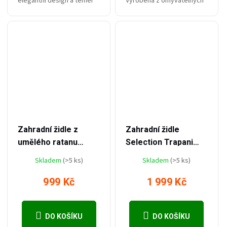
elegantní design a téměř
Vyrobena z omyvatelných
bezúdržbové materiály.
materiálů. Nosnost činí až
100 kg.
–16 %
–49 %
1 199 Kč
3 990 Kč
Zahradní židle z
Zahradní židle
umělého ratanu
Selection Trapani
Elvdal
červená 2ks
Skladem
(>5 ks)
Skladem
(>5 ks)
999 Kč
1 999 Kč
DO KOŠÍKU
DO KOŠÍKU