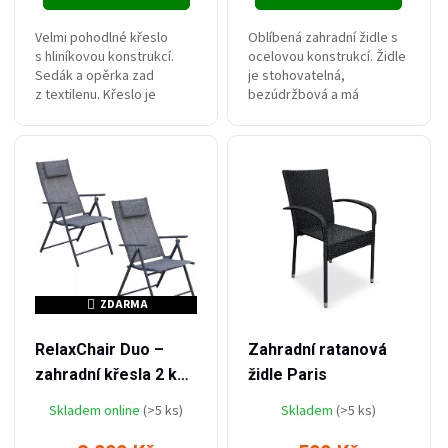
Velmi pohodlné křeslo
Oblíbená zahradní židle s
s hliníkovou konstrukcí.
ocelovou konstrukcí. Židle
Sedák a opěrka zad
je stohovatelná,
z textilenu. Křeslo je
bezúdržbová a má
skládací, polohovací a
pohodlný sedák vyrobený
téměř bezúdržbové. Pozn.
ze vzdušné
Křesla prodáváme pouze
textilie. Nosnost činí až 130
po...
kg.
ZDARMA
ZDARMA
–25 %
–25 %
3 999 Kč
799 Kč
RelaxChair Duo –
Zahradní ratanová
zahradní křesla 2 ks,
židle Paris
polohovací, s
Skladem online
(>5 ks)
Skladem
(>5 ks)
opěrkou hlavy