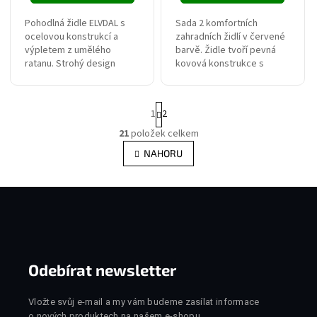
Pohodlná židle ELVDAL s
Sada 2 komfortních
ocelovou konstrukcí a
zahradních židlí v červené
výpletem z umělého
barvě. Židle tvoří pevná
Odeslat
ratanu. Strohý design
kovová konstrukce s
skandinávského nábytku,
látkovým výpletem.
Powered by chaterimo
který působí velmi
Dodávány včetně
elegantně. Skvěle odolává
pohodlného sedáku s
Stránkování
1
2
povětrnostním vlivům.
látkovým potahem.
Nosnost činí...
21
položek celkem
Ovládací prvky výpisu
NAHORU
Zápatí
Odebírat newsletter
Vložte svůj e-mail a my vám budeme zasílat informace
o nových produktech na našem e-shopu.