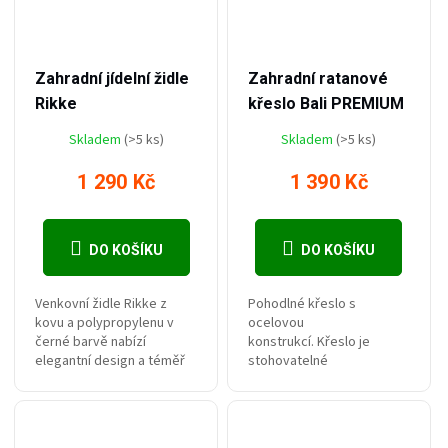
–7 %
–26 %
1 390 Kč
1 890 Kč
Zahradní jídelní židle
Zahradní ratanové
Rikke
křeslo Bali PREMIUM
Skladem
(>5 ks)
Skladem
(>5 ks)
1 290 Kč
1 390 Kč
DO KOŠÍKU
DO KOŠÍKU
Venkovní židle Rikke z
Pohodlné křeslo s
kovu a polypropylenu v
ocelovou
černé barvě nabízí
konstrukcí. Křeslo je
elegantní design a téměř
stohovatelné
bezúdržbové materiály.
a bezúdržbové. Dodáváno
včetně
podsedáku. Nosnost
činí až 130 kg!