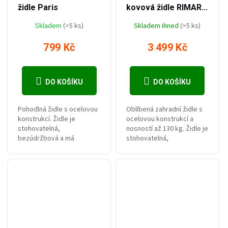
židle Paris
kovová židle RIMARA
– praktická,
Skladem
(>5 ks)
Skladem ihned
(>5 ks)
pohodlná,
stohovatelná
799 Kč
3 499 Kč
DO KOŠÍKU
DO KOŠÍKU
Pohodlná židle s ocelovou
Oblíbená zahradní židle s
konstrukcí. Židle je
ocelovou konstrukcí a
stohovatelná,
nosností až 130 kg. Židle je
bezúdržbová a má
stohovatelná,
vyztužený sedák. Nosnost
bezúdržbová a má
činí až 130 kg! Může být
pohodlný sedák vyrobený
dodáváno v demontu pro
ze vzdušné textilie. Může
bezpečnější...
být dodáváno...