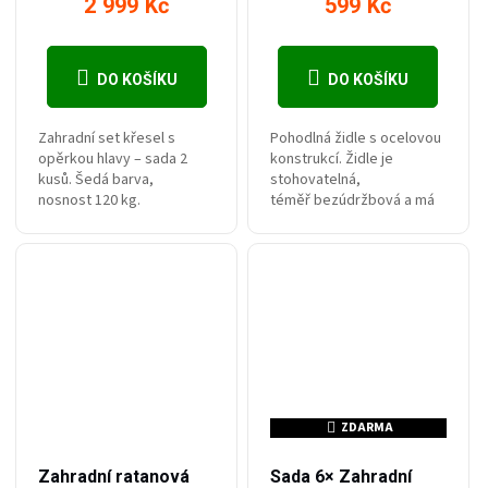
2 999 Kč
599 Kč
DO KOŠÍKU
DO KOŠÍKU
Zahradní set křesel s
Pohodlná židle s ocelovou
opěrkou hlavy – sada 2
konstrukcí. Židle je
kusů. Šedá barva,
stohovatelná,
nosnost 120 kg.
téměř bezúdržbová a má
vyztužený sedák. Nosnost
činí až 130 kg! Může být
dodáváno v demontu pro...
ZDARMA
ZDARMA
–20 %
–12 %
999 Kč
3 999 Kč
Zahradní ratanová
Sada 6× Zahradní