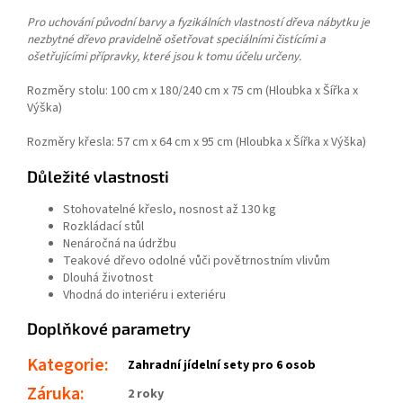
Pro uchování původní barvy a fyzikálních vlastností dřeva nábytku je
nezbytné dřevo pravidelně ošetřovat speciálními čistícími a
ošetřujícími přípravky, které jsou k tomu účelu určeny.
Rozměry stolu: 100 cm x 180/240 cm x 75 cm (Hloubka x Šířka x
Výška)
Rozměry křesla: 57 cm x 64 cm x 95 cm (Hloubka x Šířka x Výška)
Důležité vlastnosti
Stohovatelné křeslo, nosnost až 130 kg
Rozkládací stůl
Nenáročná na údržbu
Teakové dřevo odolné vůči povětrnostním vlivům
Dlouhá životnost
Vhodná do interiéru i exteriéru
Doplňkové parametry
Kategorie
:
Zahradní jídelní sety pro 6 osob
Záruka
:
2 roky