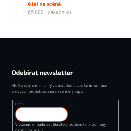
6 let na scéně
65 000+ zákazníků
Odeslat
Powered by chaterimo
Zápatí
Odebírat newsletter
Vložte svůj e-mail a my vám budeme zasílat informace
o nových produktech na našem e-shopu.
E-mail
Vložením e-mailu souhlasíte s
podmínkami ochrany
osobních údajů