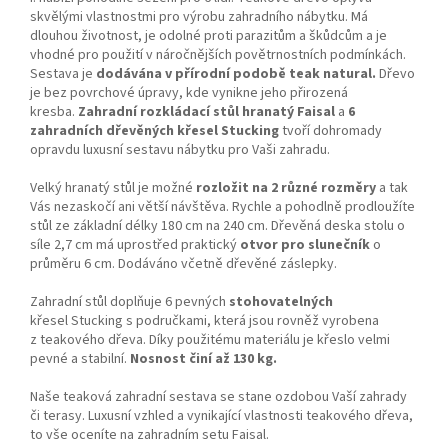
skvělými vlastnostmi pro výrobu zahradního nábytku. Má
dlouhou životnost, je odolné proti parazitům a škůdcům a je
vhodné pro použití v náročnějších povětrnostních podmínkách.
Sestava je
dodávána v přírodní podobě teak natural.
Dřevo
je bez povrchové úpravy, kde vynikne jeho přirozená
kresba.
Zahradní rozkládací stůl hranatý Faisal
a
6
zahradních dřevěných křesel Stucking
tvoří dohromady
opravdu luxusní sestavu nábytku pro Vaši zahradu.
Velký hranatý stůl je možné
rozložit na 2 různé rozměry
a tak
Vás nezaskočí ani větší návštěva. Rychle a pohodlně prodloužíte
stůl ze základní délky 180 cm na 240 cm. Dřevěná deska stolu o
síle 2,7 cm má uprostřed praktický
otvor pro slunečník
o
průměru 6 cm. Dodáváno včetně dřevěné záslepky.
Zahradní stůl doplňuje 6 pevných
stohovatelných
křesel Stucking s područkami, která jsou rovněž vyrobena
z teakového dřeva. Díky použitému materiálu je křeslo velmi
pevné a stabilní.
Nosnost činí až 130 kg.
Naše teaková zahradní sestava se stane ozdobou Vaší zahrady
či terasy. Luxusní vzhled a vynikající vlastnosti teakového dřeva,
to vše oceníte na zahradním setu Faisal.