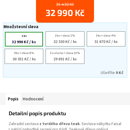
35 430 Kč
32 990 Kč
Množstevní sleva
2 ks = sleva 2 %
3 ks = sleva 4 %
1 ks
32 330 Kč
/ ks
31 670 Kč
/ ks
32 990 Kč
/ ks
4 ks = sleva 8 %
5 a více ks = sleva 10 %
30 351 Kč
/ ks
29 691 Kč
/ ks
Ušetříte
0 Kč
Popis
Hodnocení
Detailní popis produktu
Zahradní sestava
z tvrdého dřeva teak
. Sestava nábytku Faisal
I. nabízí pohodlné sezení pro 6 lidí. Teakové dřevo oplývá