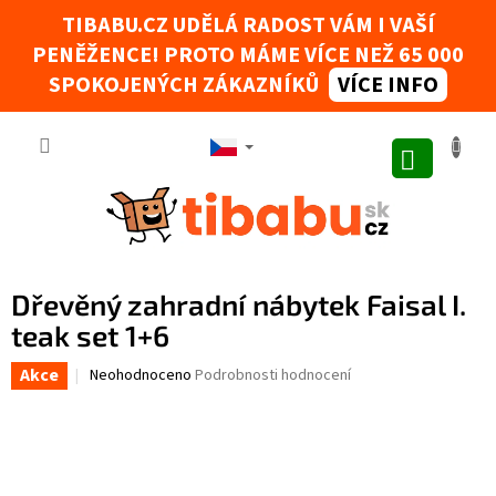
Přejít na obsah
TIBABU.CZ UDĚLÁ RADOST VÁM I VAŠÍ
PENĚŽENCE! PROTO MÁME VÍCE NEŽ 65 000
Tibabák - Váš AI rádce
SPOKOJENÝCH ZÁKAZNÍKŮ
VÍCE INFO
NÁKUPNÍ
Dřevěný zahradní nábytek Faisal I.
teak set 1+6
Akce
Průměrné hodnocení produktu je 0,0 z 5 hvězdiček.
Neohodnoceno
Podrobnosti hodnocení