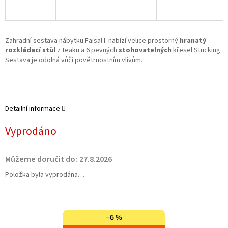
Zahradní sestava nábytku Faisal I. nabízí velice prostorný
hranatý
rozkládací stůl
z teaku a 6 pevných
stohovatelných
křesel Stucking.
Sestava je odolná vůči povětrnostním vlivům.
Detailní informace
Vyprodáno
Můžeme doručit do:
27.8.2026
Položka byla vyprodána…
–6 %