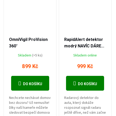
–47 %
–50 %
1 699 Kč
1 999 Kč
OmniVigil ProVision
RapidAlert detektor
360°
modrý NAVÍC DÁREK
držák na telefon
Skladem
(>5 ks)
Skladem online
899 Kč
999 Kč
DO KOŠÍKU
DO KOŠÍKU
Nechcete nechávat domov
Radarový detektor do
bez dozoru? Už nemusíte!
auta, který dokáže
Díky naší kameře můžete
rozpoznat signál radaru
sledovat bezpečí domova
ještě dříve, než vám začne