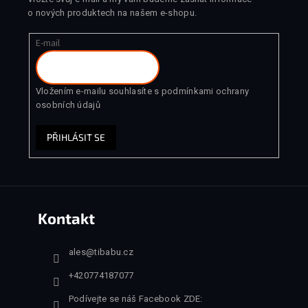
o nových produktech na našem e-shopu.
E-mail
Vložením e-mailu souhlasíte s
podmínkami ochrany
osobních údajů
PŘIHLÁSIT SE
Kontakt
ales
@
tibabu.cz
+420774187077
Podívejte se náš Facebook ZDE: