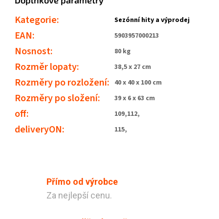
Kategorie
:
Sezónní hity a výprodej
EAN
:
5903957000213
Nosnost
:
80 kg
Rozměr lopaty
:
38,5 x 27 cm
Rozměry po rozložení
:
40 x 40 x 100 cm
Rozměry po složení
:
39 x 6 x 63 cm
off
:
109,112,
deliveryON
:
115,
Přímo od výrobce
Za nejlepší cenu.