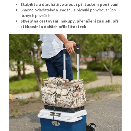
Stabilita a dlouhá životnost i při častém používání
Snadno ovladatelný a umožňuje plynulé pohybování po
různých površích
Skvělý na cestování, nákupy, přenášení zásilek, při
stěhování a dalších příležitostech