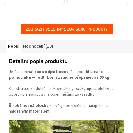
kdykoliv a odkudkoliv.
měřit vaši rychlost.
Venkovní bezpečnostní
Přizpůsoben pro evropské
kamera s dvoucestným
radarové
zvukem, WiFi,...
systémy, 17kanálová...
ZOBRAZIT VŠECHNY SOUVISEJÍCÍ PRODUKTY
Popis
Hodnocení (10)
Detailní popis produktu
Je čas nechat
záda odpočinout
, čas pořídit si na to
pomocníka —
rudl, který zvládne přepravit až 80 kg!
Konstrukce z odolné hliníkové slitiny poskytuje spolehlivou
oporu i při manipulaci s objemnějšími zavazadly.
Široká nosná plocha
zaručuje bezpečnou manipulaci s
naloženým materiálem.