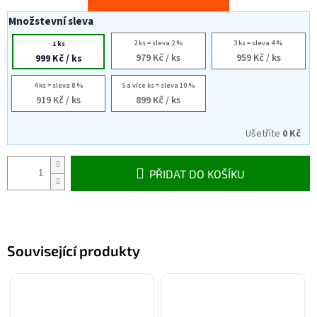
Množstevní sleva
2 ks = sleva 2 %
3 ks = sleva 4 %
1 ks
979 Kč
/ ks
959 Kč
/ ks
999 Kč
/ ks
4 ks = sleva 8 %
5 a více ks = sleva 10 %
919 Kč
/ ks
899 Kč
/ ks
Ušetříte
0 Kč
PŘIDAT DO KOŠÍKU
Související produkty