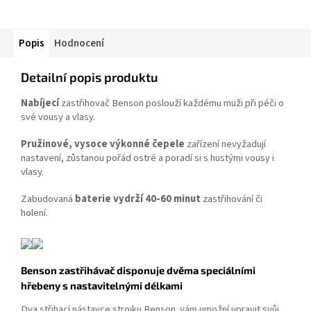
vyznačené linie.
počet nastavení teploty 6,
délka kabelu 2 m.
Popis
Hodnocení
Detailní popis produktu
Nabíjecí
zastřihovač Benson poslouží každému muži při péči o
své vousy a vlasy.
Pružinové, vysoce výkonné čepele
zařízení nevyžadují
nastavení, zůstanou pořád ostré a poradí si s hustými vousy i
vlasy.
Zabudovaná
baterie vydrží 40-60 minut
zastřihování či
holení.
Benson zastřihávač disponuje dvěma speciálními
hřebeny s nastavitelnými délkami
Dva střihací nástavce strojku Benson vám umožní upravit svůj