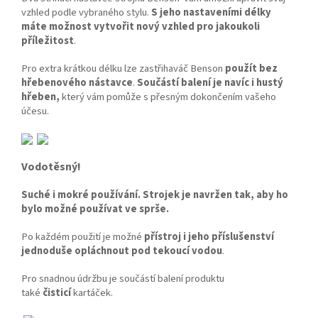
vzhled podle vybraného stylu.
S jeho nastaveními délky
máte možnost vytvořit nový vzhled pro jakoukoli
příležitost
.
Pro extra krátkou délku lze zastřihaváč Benson
použít bez
hřebenového nástavce
.
Součástí balení je navíc i hustý
hřeben,
který vám pomůže s přesným dokončením vašeho
účesu.
Vodotěsný!
Suché i mokré používání. Strojek je navržen tak, aby ho
bylo možné používat ve sprše.
Po každém použití je možné
přístroj i jeho příslušenství
jednoduše opláchnout pod tekoucí vodou
.
Pro snadnou údržbu je součástí balení produktu
také
čisticí
kartáček.