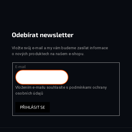
Zápatí
Odebírat newsletter
Vložte svůj e-mail a my vám budeme zasílat informace
o nových produktech na našem e-shopu.
E-mail
Vložením e-mailu souhlasíte s
podmínkami ochrany
osobních údajů
PŘIHLÁSIT SE