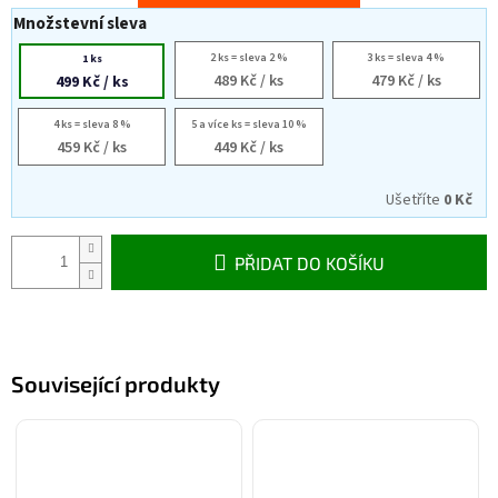
Množstevní sleva
2 ks = sleva 2 %
3 ks = sleva 4 %
1 ks
489 Kč
/ ks
479 Kč
/ ks
499 Kč
/ ks
4 ks = sleva 8 %
5 a více ks = sleva 10 %
459 Kč
/ ks
449 Kč
/ ks
Ušetříte
0 Kč
PŘIDAT DO KOŠÍKU
Související produkty