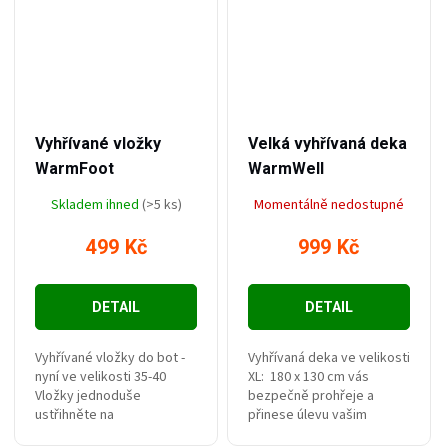
–44 %
–41 %
899 Kč
1 699 Kč
Vyhřívané vložky
Velká vyhřívaná deka
WarmFoot
WarmWell
Skladem ihned
(>5 ks)
Momentálně nedostupné
499 Kč
999 Kč
DETAIL
DETAIL
Vyhřívané vložky do bot -
Vyhřívaná deka ve velikosti
nyní ve velikosti 35-40
XL: 180 x 130 cm vás
Vložky jednoduše
bezpečně prohřeje a
ustřihněte na
přinese úlevu vašim
požadovanou velikost dle
kloubům. Příkon 85 W,