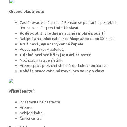
Klíčové vlastnosti:
Zastřihovač vlasů a vousů Benson se postará o perfektní
úpravu vousů a precizní střih vlasů
Voděodolný, vhodný na suché i mokré použití
Nabíjecí a na jedno nabití zastřihuje až po dobu 60 minut
Pružinové, vysoce výkonné čepele
Počet nástavců v balení: 2
Odolné ocelové břity jsou velice ostré
Možnosti nastavení střihu
Hřeben pro zpřesnění střihu či dodadetčnou úpravu
Dokáže pracovat s nástavci pro vousy a vlasy
Příslušenství:
2 nastavitelné nástavce
Hřeben
Nabíjecí kabel
Čisticí kartáč