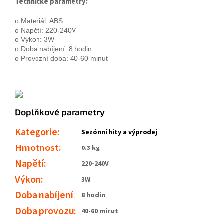
Technické parametry:
o Materiál: ABS

o Napětí: 220-240V

o Výkon: 3W

o Doba nabíjení: 8 hodin

o Provozní doba: 40-60 minut
Doplňkové parametry
Kategorie
:
Sezónní hity a výprodej
Hmotnost
:
0.3 kg
Napětí
:
220-240V
Výkon
:
3W
Doba nabíjení
:
8 hodin
Doba provozu
:
40-60 minut