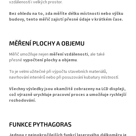
vzdáleností i velkých prostor.
Bez ohledu na to, zda měříte délku místnosti nebo výšku
budovy, tento měřič zajistí přesné údaje v krátkém čase.
MĚŘENÍ PLOCHY A OBJEMU
Měřič umožňuje nejen
měření vzdálenosti
, ale také
přesné
vypočtení plochy a objemu
.
To je velmi užitečné při výpočtu stavebních materiálů,
navrhování interiérů nebo při posuzování kubatury místností.
Všechny výsledky jsou okamžitě zobrazeny na LCD displeji,
což výrazně urychluje pracovní proces a umožňuje rychlejší
rozhodování.
FUNKCE PYTHAGORAS
Jednou z nejpokročilejších funkcí laserového dálkoměru je