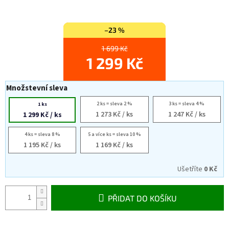
–23 %
1 699 Kč
1 299 Kč
Množstevní sleva
2 ks = sleva 2 %
3 ks = sleva 4 %
1 ks
1 273 Kč
/ ks
1 247 Kč
/ ks
1 299 Kč
/ ks
4 ks = sleva 8 %
5 a více ks = sleva 10 %
1 195 Kč
/ ks
1 169 Kč
/ ks
Ušetříte
0 Kč
PŘIDAT DO KOŠÍKU