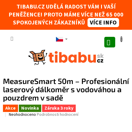
Přejít na obsah
TIBABU.CZ UDĚLÁ RADOST VÁM I VAŠÍ
PENĚŽENCE! PROTO MÁME VÍCE NEŽ 65 000
Tibabák - Váš AI rádce
SPOKOJENÝCH ZÁKAZNÍKŮ
VÍCE INFO
NÁKUPNÍ
MeasureSmart 50m – Profesionální
laserový dálkoměr s vodováhou a
pouzdrem v sadě
Akce
Novinka
Záruka 3 roky
Průměrné hodnocení produktu je 0,0 z 5 hvězdiček.
Neohodnoceno
Podrobnosti hodnocení