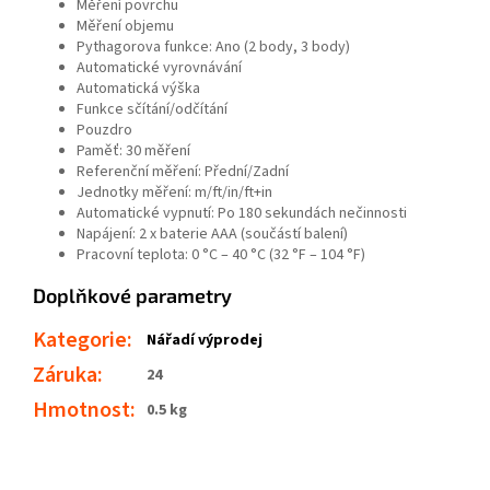
Měření povrchu
Měření objemu
Pythagorova funkce: Ano (2 body, 3 body)
Automatické vyrovnávání
Automatická výška
Funkce sčítání/odčítání
Pouzdro
Paměť: 30 měření
Referenční měření: Přední/Zadní
Jednotky měření: m/ft/in/ft+in
Automatické vypnutí: Po 180 sekundách nečinnosti
Napájení: 2 x baterie AAA (součástí balení)
Pracovní teplota: 0 °C – 40 °C (32 °F – 104 °F)
Doplňkové parametry
Kategorie
:
Nářadí výprodej
Záruka
:
24
Hmotnost
:
0.5 kg