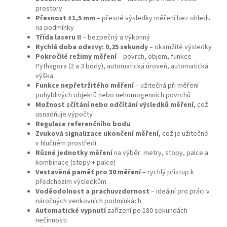
prostory
Přesnost ±1,5 mm
– přesné výsledky měření bez ohledu
na podmínky
Třída laseru II
– bezpečný a výkonný
Rychlá doba odezvy: 0,25 sekundy
– okamžité výsledky
Pokročilé režimy měření
– povrch, objem, funkce
Pythagora (2 a 3 body), automatická úroveň, automatická
výška
Funkce nepřetržitého měření
– užitečná při měření
pohyblivých objektů nebo nehomogenních povrchů
Možnost sčítání nebo odčítání výsledků měření
, což
usnadňuje výpočty
Regulace referenčního bodu
Zvuková signalizace ukončení měření
, což je užitečné
v hlučném prostředí
Různé jednotky měření
na výběr: metry, stopy, palce a
kombinace (stopy + palce)
Vestavěná paměť pro 30 měření
– rychlý přístup k
předchozím výsledkům
Voděodolnost a prachuvzdornost
– ideální pro práci v
náročných venkovních podmínkách
Automatické vypnutí
zařízení po 180 sekundách
nečinnosti