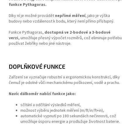
funkce Pythagoras.
Díky ní je možné provádět
nepřímé měření
, jako je výška
budovy nebo vzdálenost k bodu, který není přímo přístupný.
Funkce Pythagoras,
dostupná ve 2-bodové a 3-bodové
verzi,
umožňuje přesný výpočet rozměrů, což eliminuje potřebu
používat žebříky nebo jiné nástroje.
DOPLŇKOVÉ FUNKCE
Zařízení se vyznačuje robustní a ergonomickou konstrukcí, díky
čemuž je odolné vůči mechanickému poškození, vodě a prachu.
Navíc dálkoměr nabízí funkce jako:
sčítání a odčítání výsledků měření,
možnost výběru jednotek měření (m/ft/in/ft+in),
automatické vypnutí po 180 sekundách nečinnosti, což
umožňuje úsporu energie a prodlužuje životnost baterie.