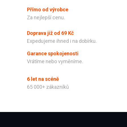
Přímo od výrobce
Za nejlepší cenu.
Doprava již od 69 Kč
Expedujeme ihned i na dobírku.
Garance spokojenosti
Vrátíme nebo vyměníme.
6 let na scéně
65 000+ zákazníků
Zápatí