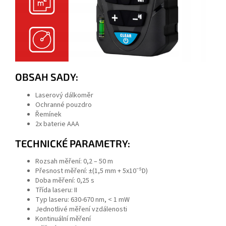
OBSAH SADY:
Laserový dálkoměr
Ochranné pouzdro
Řemínek
Odeslat
2x baterie AAA
Powered by chaterimo
TECHNICKÉ PARAMETRY:
Rozsah měření: 0,2 – 50 m
Přesnost měření: ±(1,5 mm + 5x10⁻⁵D)
Doba měření: 0,25 s
Třída laseru: II
Typ laseru: 630-670 nm, < 1 mW
Jednotlivé měření vzdálenosti
Kontinuální měření