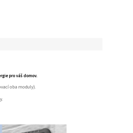
rgie pro váš domov.
vací oba moduly).
y.