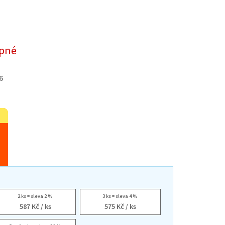
pné
6
2 ks = sleva 2 %
3 ks = sleva 4 %
587 Kč
/ ks
575 Kč
/ ks