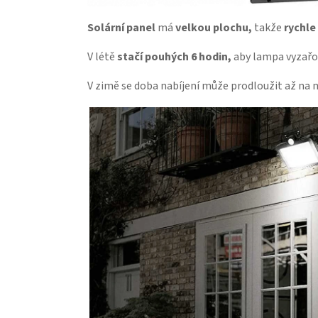
Solární panel
má
velkou plochu,
takže
rychle 
V létě
stačí pouhých
6 hodin,
aby lampa vyzařov
V zimě se doba nabíjení může prodloužit až na 