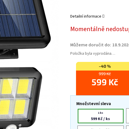
Detailní informace
Momentálně nedostu
Můžeme doručit do:
18.9.202
Položka byla vyprodána…
–40 %
999 Kč
599 Kč
Množstevní sleva
1 ks
599 Kč
/ ks