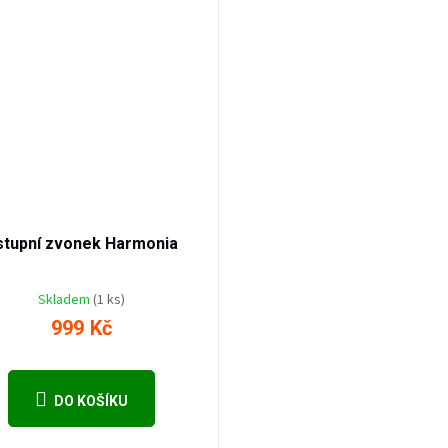
1 499
Kč
–33
%
stupní zvonek Harmonia
Skladem
(1 ks)
999 Kč
DO KOŠÍKU