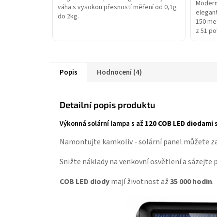
Modern
váha s vysokou přesností měření od 0,1g
elegan
do 2kg.
150 me
z 51 po
nastave
Popis
Hodnocení (4)
Detailní popis produktu
Výkonná solární lampa s až
120 COB LED diodami
s
Namontujte kamkoliv - solární panel můžete za
Snižte náklady na venkovní osvětlení a sázejte 
COB LED diody
mají životnost až
35 000 hodin
.