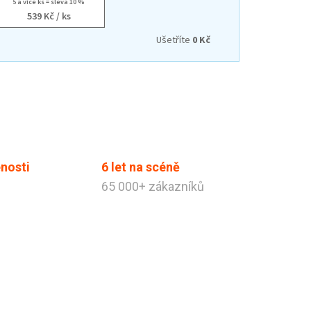
5 a více ks = sleva 10 %
539 Kč
/ ks
Ušetříte
0 Kč
nosti
6 let na scéně
65 000+ zákazníků