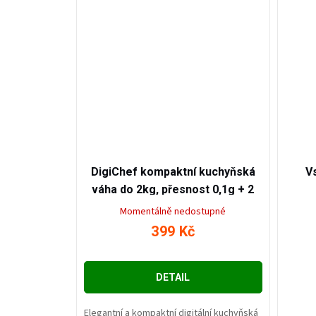
999
Kč
–60
%
DigiChef kompaktní kuchyňská
V
váha do 2kg, přesnost 0,1g + 2
misky zdarma
Momentálně nedostupné
399 Kč
DETAIL
Elegantní a kompaktní digitální kuchyňská