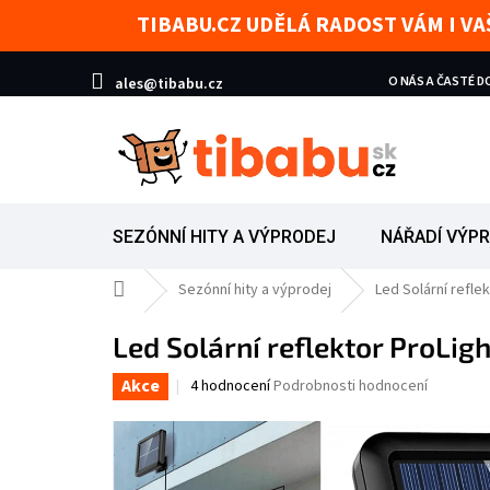
Přejít na obsah
TIBABU.CZ UDĚLÁ RADOST VÁM I V
O NÁS A ČASTÉ 
ales@tibabu.cz
SEZÓNNÍ HITY A VÝPRODEJ
NÁŘADÍ VÝP
Domů
Sezónní hity a výprodej
Led Solární refle
Led Solární reflektor ProLigh
Akce
Průměrné hodnocení produktu je 4,8 z 5 hvězd
4 hodnocení
Podrobnosti hodnocení