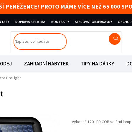
AŠÍ PENĚŽENCE! PROTO MÁME VÍCE NEŽ 65 000 
DOTAZY
DOPRAVA A PLATBA
KONTAKTY
SLEDOVAT OBJEDNAVKY
OBCHOD
RODEJ
ZAHRADNÍ NÁBYTEK
TIPY NA DÁRKY
D
ktor ProLight
t
iček.
Výkonná 120 LED COB solární lamp