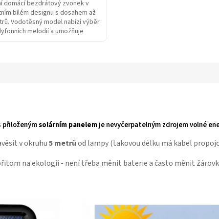
í domácí bezdrátový zvonek v
tním bílém designu s dosahem až
trů. Vodotěsný model nabízí výběr
lyfonních melodií a umožňuje
ní 3 úrovní...
 přiloženým
solárním panelem
je nevyčerpatelným zdrojem volné ene
věsit v okruhu
5 metrů
od lampy (takovou délku má kabel propojo
přitom na ekologii - není třeba měnit baterie a často měnit žárovk