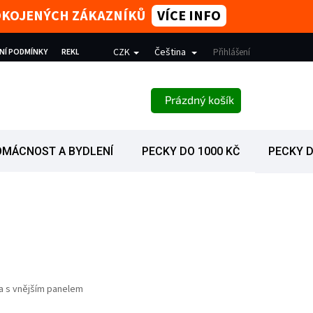
SPOKOJENÝCH ZÁKAZNÍKŮ
VÍCE INFO
CZK
Čeština
NÍ PODMÍNKY
REKLAMACE
PODMÍNKY OCHRANY OSOBNÍCH ÚDAJŮ
Přihlášení
NÁKUPNÍ KOŠÍK
Prázdný košík
OMÁCNOST A BYDLENÍ
PECKY DO 1000 KČ
PECKY D
a s vnějším panelem