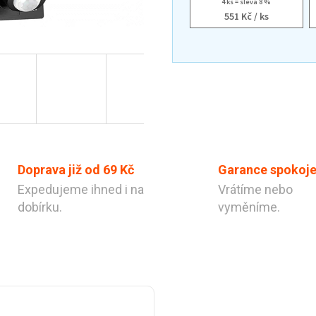
4 ks = sleva 8 %
551 Kč
/ ks
Doprava již od 69 Kč
Garance spokoje
Expedujeme ihned i na
Vrátíme nebo
dobírku.
vyměníme.