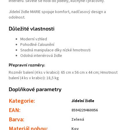
interiéru. Skvěle se hodí do jídelny, kuchyně i pracovny.
Jídelní židle MARIE spojuje komfort, nadčasový design a
odolnost.
Důležité vlastnosti
Moderní vzhled
Pohodlné čalounění
Snadná manipulace díky nízké hmotnosti
Odolná interiérová židle
Přepravní rozměry:
Rozměr balení (4 ks v krabici): 65 cm x 56 cm x 44 cm; Hmotnost
balení (4 ks v krabici): 18,5 kg
Doplňkové parametry
Kategorie
:
Jídelní židle
EAN
:
8594229460056
Barva
:
Zelená
Materiál nohou
:
Kov