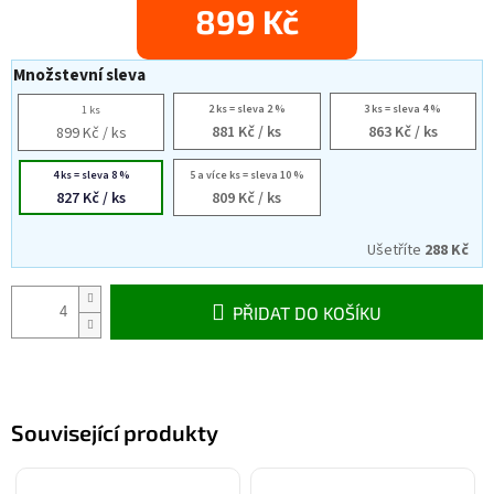
899 Kč
Množstevní sleva
2 ks = sleva 2 %
3 ks = sleva 4 %
1 ks
881 Kč
/ ks
863 Kč
/ ks
899 Kč
/ ks
4 ks = sleva 8 %
5 a více ks = sleva 10 %
827 Kč
/ ks
809 Kč
/ ks
Ušetříte
288 Kč
PŘIDAT DO KOŠÍKU
Související produkty