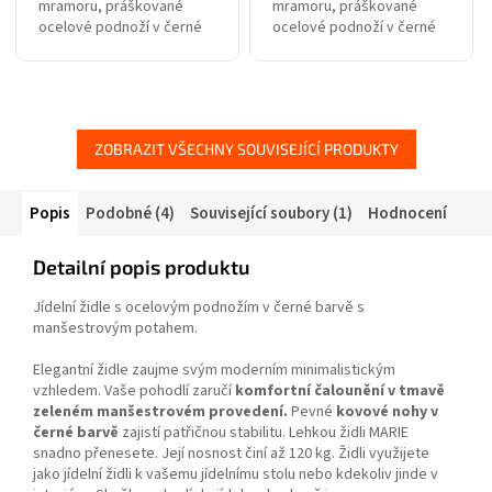
mramoru, práškované
mramoru, práškované
ocelové podnoží v černé
ocelové podnoží v černé
barvě. Rozměry: 80 x 120 x
barvě. Rozměry: 80 x 140 x
75 cm (h x š x v).
75 cm (h x š x v).
ZOBRAZIT VŠECHNY SOUVISEJÍCÍ PRODUKTY
Popis
Podobné (4)
Související soubory (1)
Hodnocení
Detailní popis produktu
Jídelní židle s ocelovým podnožím v černé barvě s
manšestrovým potahem.
Elegantní židle zaujme svým moderním minimalistickým
vzhledem. Vaše pohodlí zaručí
komfortní čalounění v tmavě
zeleném manšestrovém provedení.
Pevné
kovové nohy v
černé barvě
zajistí patřičnou stabilitu. Lehkou židli MARIE
snadno přenesete. Její nosnost činí až 120 kg. Židli využijete
jako jídelní židli k vašemu jídelnímu stolu nebo kdekoliv jinde v