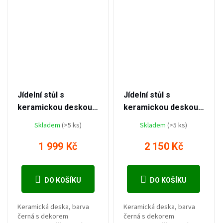
–20 %
–18 %
2 499 Kč
2 650 Kč
Jídelní stůl s
Jídelní stůl s
keramickou deskou
keramickou deskou
v dekoru černého
v dekoru černého
Skladem
(>5 ks)
Skladem
(>5 ks)
mramoru CERAMON
mramoru CERAMON
120
140
1 999 Kč
2 150 Kč
DO KOŠÍKU
DO KOŠÍKU
Keramická deska, barva
Keramická deska, barva
černá s dekorem
černá s dekorem