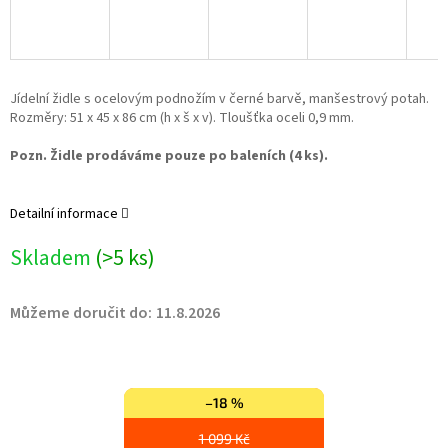
Jídelní židle s ocelovým podnožím v černé barvě, manšestrový potah.
Rozměry: 51 x 45 x 86 cm (h x š x v). Tloušťka oceli 0,9 mm.
Pozn. Židle prodáváme pouze po baleních (4 ks).
Detailní informace
Skladem
(>5 ks)
Můžeme doručit do:
11.8.2026
–18 %
1 099 Kč