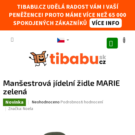
Přejít na obsah
TIBABU.CZ UDĚLÁ RADOST VÁM I VAŠÍ
PENĚŽENCE! PROTO MÁME VÍCE NEŽ 65 000
Tibabák - Váš AI rádce
SPOKOJENÝCH ZÁKAZNÍKŮ
VÍCE INFO
NÁKUPNÍ
Manšestrová jídelní židle MARIE
zelená
Novinka
Průměrné hodnocení produktu je 0,0 z 5 hvězdiček.
Neohodnoceno
Podrobnosti hodnocení
Značka:
Noela