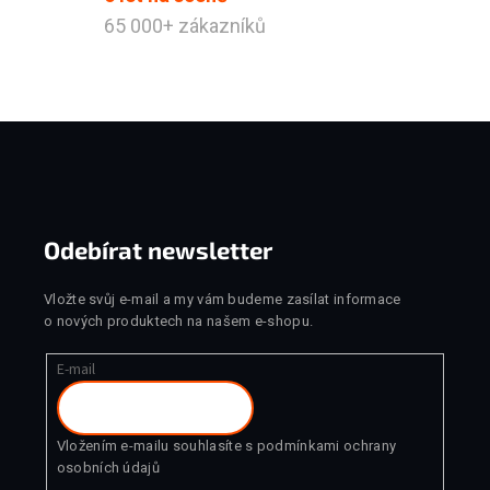
65 000+ zákazníků
Zápatí
Odebírat newsletter
Vložte svůj e-mail a my vám budeme zasílat informace
o nových produktech na našem e-shopu.
E-mail
Vložením e-mailu souhlasíte s
podmínkami ochrany
osobních údajů