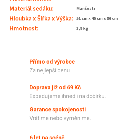
Materiál sedáku
:
Manšestr
Hloubka x Šířka x Výška
:
51 cm x 45 cm x 86 cm
Hmotnost
:
3,9 kg
Přímo od výrobce
Za nejlepší cenu.
Doprava již od 69 Kč
Expedujeme ihned i na dobírku.
Garance spokojenosti
Vrátíme nebo vyměníme.
Odeslat
Powered by chaterimo
6 let na scéně