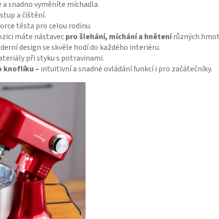
e a snadno vyměníte míchadla.
stup a čištění.
orce těsta pro celou rodinu.
ozici máte
nástavec
pro šlehání, míchání a hnětení
různých hmot
erní design se skvěle hodí do každého interiéru.
eriály při styku s potravinami.
 knoflíku –
intuitivní a snadné ovládání funkcí i pro začátečníky.