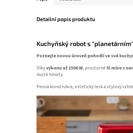
Detailní popis produktu
Kuchyňský robot s "planetárním
Poznejte novou úroveň pohodlí ve své kuch
Díky
výkonu až 1500 W
, prostorné
5l míse z ne
husté hmoty.
Pevná konstrukce, estetický lesk a stylový vzhl