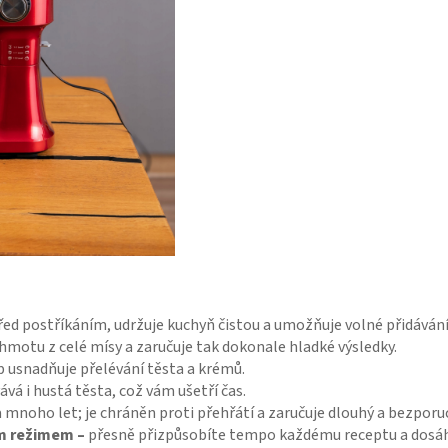
řed postříkáním, udržuje kuchyň čistou a umožňuje volné přidávání
hmotu z celé mísy a zaručuje tak dokonale hladké výsledky.
p usnadňuje přelévání těsta a krémů.
vá i hustá těsta, což vám ušetří čas.
 mnoho let; je chráněn proti přehřátí a zaručuje dlouhý a bezpor
ím režimem –
přesně přizpůsobíte tempo každému receptu a dosáhn