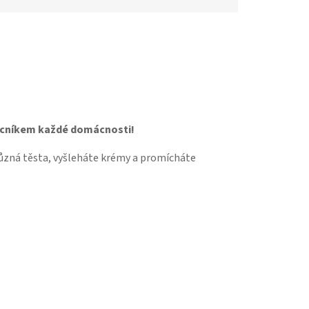
Tibabák - Váš AI rádce
mocníkem každé domácnosti!
ůzná těsta, vyšleháte krémy a promícháte