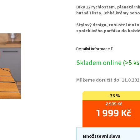
Díky 12 rychlostem, planetární
hutná těsta, lehké krémy nebo
Stylový design, robustní moto
spolehlivého parťáka do každé
Detailní informace
Skladem online
(>5 ks
Můžeme doručit do:
11.8.202
–33 %
2 999 Kč
1 999 Kč
Množstevní sleva