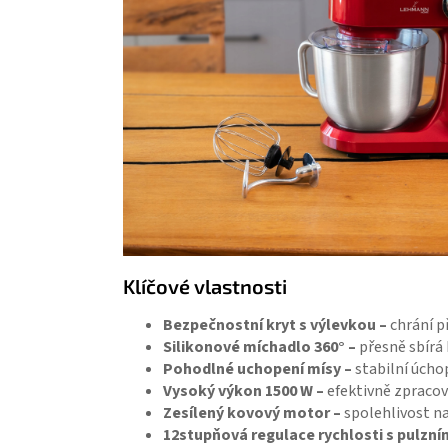
Klíčové vlastnosti
Bezpečnostní kryt s výlevkou
–
chrání p
Silikonové míchadlo 360° –
přesně sbírá 
Pohodlné uchopení mísy –
stabilní úcho
Vysoký výkon 1500 W –
efektivně zpracová
Zesílený kovový motor –
spolehlivost na
12stupňová regulace rychlosti s pulzn