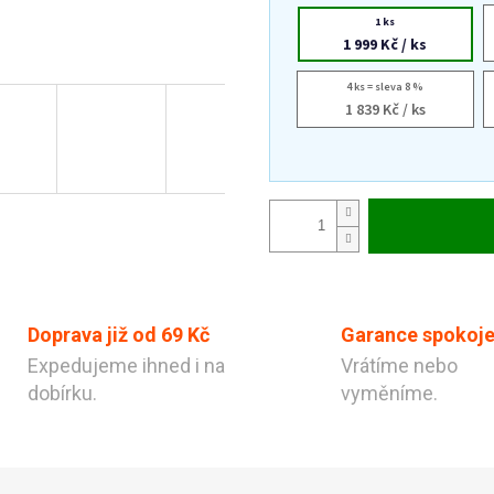
1 ks
1 999 Kč
/ ks
4 ks = sleva 8 %
1 839 Kč
/ ks
Doprava již od 69 Kč
Garance spokoje
Expedujeme ihned i na
Vrátíme nebo
dobírku.
vyměníme.