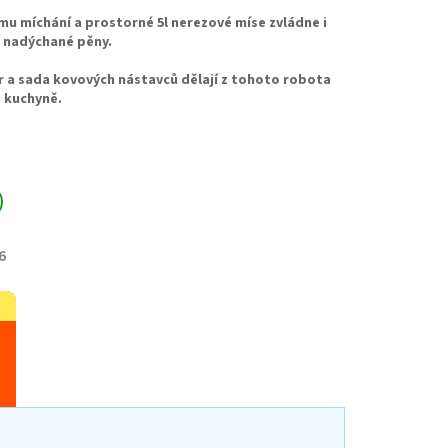
mu míchání a prostorné 5l nerezové míse zvládne i
 nadýchané pěny.
r a sada kovových nástavců dělají z tohoto robota
 kuchyně.
)
6