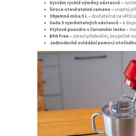
Systém rychlé výměny nástavců –
rychl
Široce otevíratelné rameno –
snadný pří
Objemná mísa 5 L –
dostatečná na větší p
Sada 3 vyměnitelných nástavců –
k disp
Stylové pouzdro v červeném lesku –
mod
BPA Free –
zdraví především, bezpečné mat
Jednoduché ovládání pomocí otočného