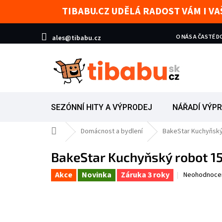
Přejít na obsah
TIBABU.CZ UDĚLÁ RADOST VÁM I V
O NÁS A ČASTÉ 
ales@tibabu.cz
SEZÓNNÍ HITY A VÝPRODEJ
NÁŘADÍ VÝP
Domů
Domácnost a bydlení
BakeStar Kuchyňský 
BakeStar Kuchyňský robot 15
Akce
Novinka
Záruka 3 roky
Průměrné hod
Neohodnoce