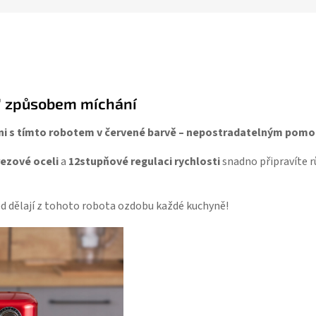
" způsobem míchání
yni s tímto robotem v červené barvě – nepostradatelným po
rezové oceli
a
12stupňové regulaci rychlosti
snadno připravíte r
ed dělají z tohoto robota ozdobu každé kuchyně!