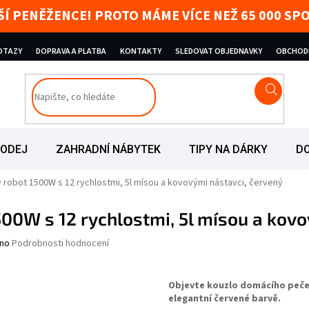
AŠÍ PENĚŽENCE! PROTO MÁME VÍCE NEŽ 65 000 
DOTAZY
DOPRAVA A PLATBA
KONTAKTY
SLEDOVAT OBJEDNAVKY
OBCHOD
RODEJ
ZAHRADNÍ NÁBYTEK
TIPY NA DÁRKY
D
robot 1500W s 12 rychlostmi, 5l mísou a kovovými nástavci, červený
00W s 12 rychlostmi, 5l mísou a kovo
nocení produktu je 0,0 z 5 hvězdiček.
no
Podrobnosti hodnocení
Objevte kouzlo domácího peče
elegantní červené barvě.