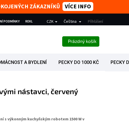
SPOKOJENÝCH ZÁKAZNÍKŮ
VÍCE INFO
CZK
Čeština
NÍ PODMÍNKY
REKLAMACE
PODMÍNKY OCHRANY OSOBNÍCH ÚDAJŮ
Přihlášení
NÁKUPNÍ KOŠÍK
Prázdný košík
OMÁCNOST A BYDLENÍ
PECKY DO 1000 KČ
PECKY D
vými nástavci, červený
ní s výkonným kuchyňským robotem 1500 W v