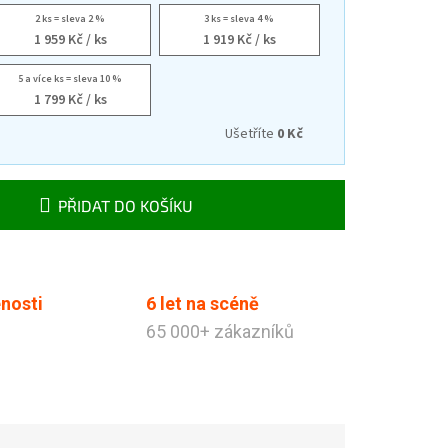
2 ks = sleva 2 %
3 ks = sleva 4 %
1 959 Kč
/ ks
1 919 Kč
/ ks
5 a více ks = sleva 10 %
1 799 Kč
/ ks
Ušetříte
0 Kč
PŘIDAT DO KOŠÍKU
nosti
6 let na scéně
65 000+ zákazníků