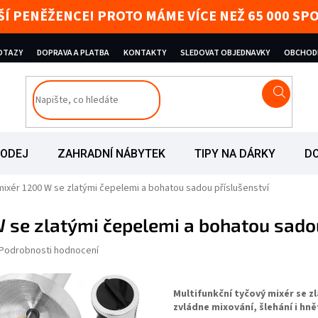
AŠÍ PENĚŽENCE! PROTO MÁME VÍCE NEŽ 65 000 
DOTAZY
DOPRAVA A PLATBA
KONTAKTY
SLEDOVAT OBJEDNAVKY
OBCHOD
RODEJ
ZAHRADNÍ NÁBYTEK
TIPY NA DÁRKY
D
ixér 1200 W se zlatými čepelemi a bohatou sadou příslušenství
 se zlatými čepelemi a bohatou sadou
nocení produktu je 5,0 z 5 hvězdiček.
Podrobnosti hodnocení
Multifunkční tyčový mixér se z
zvládne mixování, šlehání i hně