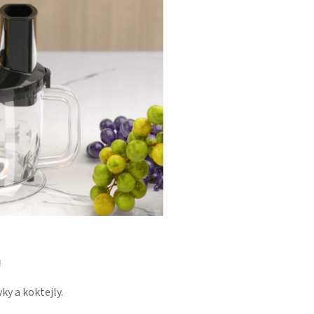
!
y a koktejly.