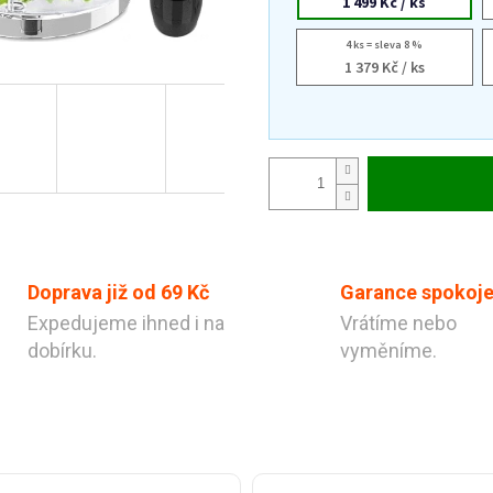
1 499 Kč
/ ks
4 ks = sleva 8 %
1 379 Kč
/ ks
Doprava již od 69 Kč
Garance spokoje
Expedujeme ihned i na
Vrátíme nebo
dobírku.
vyměníme.