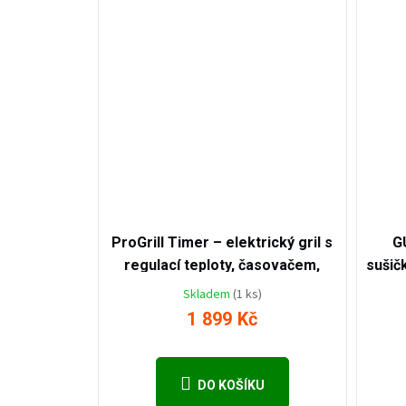
2 699
Kč
–29
%
ProGrill Timer – elektrický gril s
G
regulací teploty, časovačem,
sušičk
třem možnostem grilování a
pro z
Skladem
(1 ks)
odkapávací miskou
ovoc
1 899 Kč
c
pam
DO KOŠÍKU