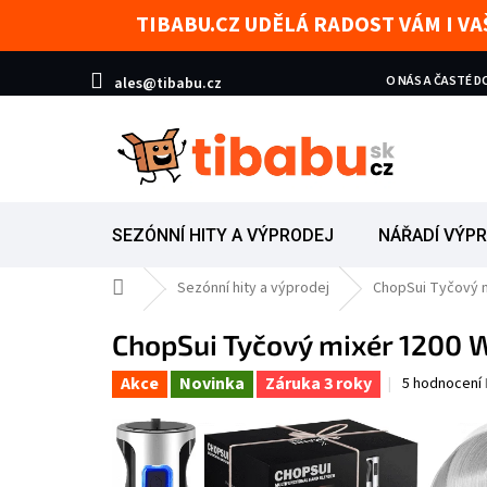
Přejít na obsah
TIBABU.CZ UDĚLÁ RADOST VÁM I V
O NÁS A ČASTÉ 
ales@tibabu.cz
SEZÓNNÍ HITY A VÝPRODEJ
NÁŘADÍ VÝP
Domů
Sezónní hity a výprodej
ChopSui Tyčový m
ChopSui Tyčový mixér 1200 W
Akce
Novinka
Záruka 3 roky
Průměrné hod
5 hodnocení