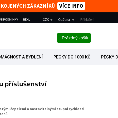
SPOKOJENÝCH ZÁKAZNÍKŮ
VÍCE INFO
CZK
Čeština
NÍ PODMÍNKY
REKLAMACE
PODMÍNKY OCHRANY OSOBNÍCH ÚDAJŮ
Přihlášení
NÁKUPNÍ KOŠÍK
Prázdný košík
OMÁCNOST A BYDLENÍ
PECKY DO 1000 KČ
PECKY D
 příslušenství
latými čepelemi a nastavitelnými stupni rychlosti
tení.