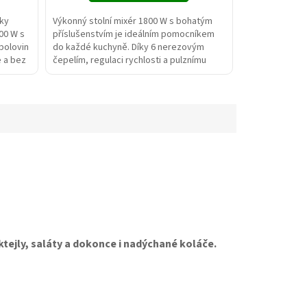
ky
Výkonný stolní mixér 1800 W s bohatým
00 W s
příslušenstvím je ideálním pomocníkem
polovin
do každé kuchyně. Díky 6 nerezovým
e a bez
čepelím, regulaci rychlosti a pulznímu
režimu snadno zvládne...
ejly, saláty a dokonce i nadýchané koláče.