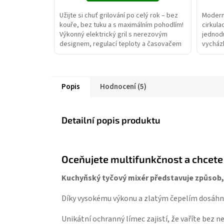
Užijte si chuť grilování po celý rok – bez
Moderní
kouře, bez tuku a s maximálním pohodlím!
cirkula
Výkonný elektrický gril s nerezovým
jednodu
designem, regulací teploty a časovačem
vycházk
připraví maso,...
domácí
Popis
Hodnocení (5)
Detailní popis produktu
Oceňujete multifunkčnost a chcete
Kuchyňský tyčový mixér představuje způsob,
Díky vysokému výkonu a zlatým čepelím dosáhn
Unikátní ochranný límec zajistí, že vaříte bez 