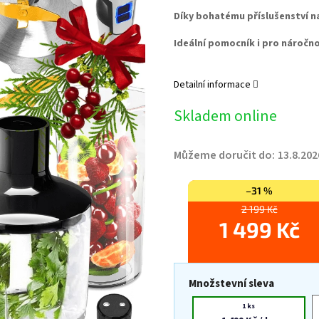
Díky bohatému příslušenství n
Ideální pomocník i pro náročno
Detailní informace
Skladem online
Můžeme doručit do:
13.8.202
–31 %
2 199 Kč
1 499 Kč
Množstevní sleva
1 ks