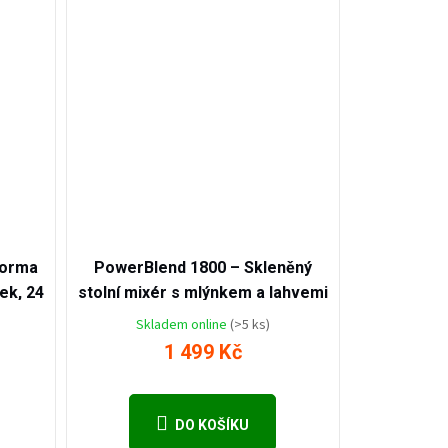
Tibabák - Váš AI rádce
1 899
2 599
Kč
Kč
–31
–42
%
%
forma
PowerBlend 1800 – Skleněný
ek, 24
stolní mixér s mlýnkem a lahvemi
Skladem online
(>5 ks)
1 499 Kč
DO KOŠÍKU