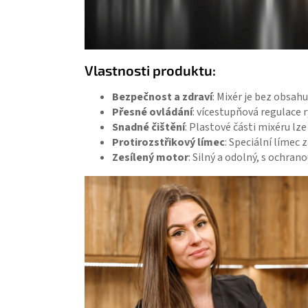
Vlastnosti produktu:
Bezpečnost a zdraví
: Mixér je bez obsah
Přesné ovládání
: vícestupňová regulace 
Snadné čištění
: Plastové části mixéru lz
Protirozstřikový límec
: Speciální límec
Zesílený motor
: Silný a odolný, s ochrano