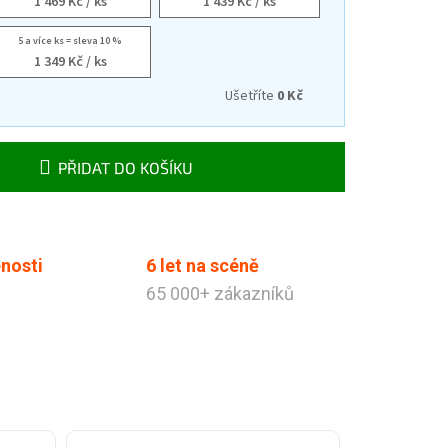
1 469 Kč
/ ks
1 439 Kč
/ ks
5 a více ks = sleva 10 %
1 349 Kč
/ ks
Ušetříte
0 Kč
PŘIDAT DO KOŠÍKU
nosti
6 let na scéně
65 000+ zákazníků