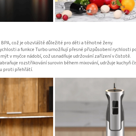
u BPA, což je obzvláště důležité pro děti a těhotné ženy.
rychlosti a funkce Turbo umožňují přesné přizpůsobení rychlosti 
e mýt v myčce nádobí, což usnadňuje udržování zařízení v čistotě.
 zabraňuje rozstřikování surovin během mixování, udržuje kuchyň č
u proti přehřátí.