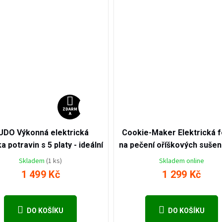
2 299
ZDARMA
Kč
–34
ZDARM
A
%
UDO Výkonná elektrická
Cookie-Maker Elektrická 
a potravin s 5 platy - ideální
na pečení oříškových sušen
dravé mlsání, výrobu jerky,
sušenek najednou
Skladem
(1 ks)
Skladem online
ných plátků, zeleninových
1 499 Kč
1 299 Kč
hipsů, sušených bylinek i
lsků pro domácí mazlíčky
DO KOŠÍKU
DO KOŠÍKU