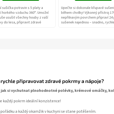
 sušička potravin s 5 platy a
Upečte si dokonale křupavé sušen
cí horkého vzduchu 360°. Umožní
během chvilky! Výkonný přístroj 17
še usušit všechny houby z vaší
nepřilnavým povrchem připraví 24 
y do lesa, připravit zdravé
sušenek najednou – snadno, rychl
 dobroty ze sušeného...
nepořádku. Ideální...
 rychle připravovat zdravé pokrmy a nápoje?
 jak si vychutnat plnohodnotné polévky, krémové omáčky, kokt
e každý pokrm ideální konzistence!
nepořádku a každý okamžik v kuchyni se stane potěšením.