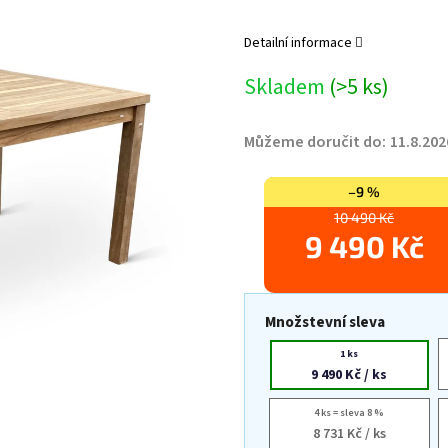
Detailní informace
Skladem
(>5 ks)
Můžeme doručit do:
11.8.202
–9 %
10 490 Kč
9 490 Kč
Množstevní sleva
1 ks
9 490 Kč
/ ks
4 ks = sleva 8 %
8 731 Kč
/ ks