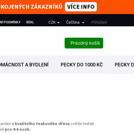
SPOKOJENÝCH ZÁKAZNÍKŮ
VÍCE INFO
CZK
Čeština
NÍ PODMÍNKY
REKLAMACE
PODMÍNKY OCHRANY OSOBNÍCH ÚDAJŮ
Přihlášení
NÁKUPNÍ KOŠÍK
Prázdný košík
OMÁCNOST A BYDLENÍ
PECKY DO 1000 KČ
PECKY D
 Garden
z kvalitního teakového dřeva
světle hnědé
ání
pro 4-6 osob.