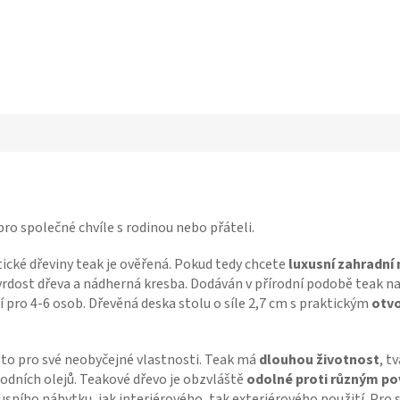
pro společné chvíle s rodinou nebo přáteli.
tické dřeviny teak je ověřená. Pokud tedy chcete
luxusní zahradní
dost dřeva a nádherná kresba. Dodáván v přírodní podobě teak natu
 pro 4-6 osob. Dřevěná deska stolu o síle 2,7 cm s praktickým
otvo
a to pro své neobyčejné vlastnosti. Teak má
dlouhou životnost
, t
dních olejů. Teakové dřevo je obzvláště
odolné proti různým po
xusního nábytku, jak interiérového, tak exteriérového použití. Pro 