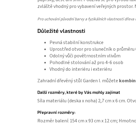
zvláště vhodný pro vybavení veřejných prostor
Pro uchování původní barvy a fyzikálních vlastností dřeva 
Důležité vlastnosti
Pevná stabilní konstrukce
Uprostřed otvor pro slunečník o průměru
Odolný vůči povětrnostním vlivům
Pohodlné stolování až pro 4-6 osob
Vhodný do interiéru i exteriéru
Zahradní dřevěný stůl Garden I. můžete
kombino
Další rozměry, které by Vás mohly zajímat
Síla materiálu (deska x noha) 2,7 cm x 6 cm. Ot
Přepravní rozměry:
Rozměr balení: 154 cm x 93 cm x 12 cm; Hmotnos