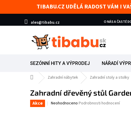
Přejít na obsah
TIBABU.CZ UDĚLÁ RADOST VÁM I V
O NÁS A ČASTÉ 
ales@tibabu.cz
SEZÓNNÍ HITY A VÝPRODEJ
NÁŘADÍ VÝP
Domů
Zahradní nábytek
Zahradní stoly a stolky
Zahradní dřevěný stůl Garden
Akce
Průměrné hodnocení produktu je 0,0 z 5 hvězd
Neohodnoceno
Podrobnosti hodnocení