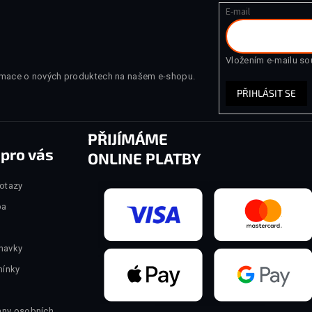
E-mail
Vložením e-mailu so
ormace o nových produktech na našem e-shopu.
PŘIHLÁSIT SE
PŘIJÍMÁME
 pro vás
ONLINE PLATBY
dotazy
ba
navky
ínky
any osobních