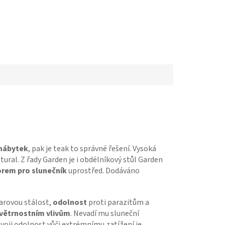
 nábytek
, pak je teak to správné řešení. Vysoká
ral. Z řady Garden je i obdélníkový stůl Garden
rem pro slunečník
uprostřed. Dodáváno
varovou stálost,
odolnost
proti parazitům a
větrnostním vlivům
. Nevadí mu sluneční
svoji odolnost vůči extrémnímu zatížení je