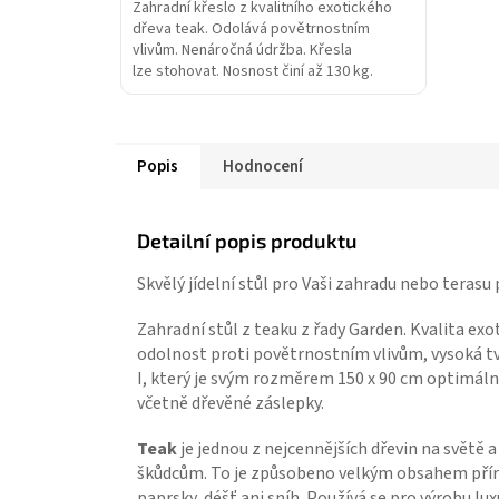
Zahradní křeslo z kvalitního exotického
dřeva teak. Odolává povětrnostním
vlivům. Nenáročná údržba. Křesla
lze stohovat. Nosnost činí až 130 kg.
Popis
Hodnocení
Detailní popis produktu
Skvělý jídelní stůl pro Vaši zahradu nebo terasu 
Zahradní stůl z teaku z řady Garden. Kvalita exo
odolnost proti povětrnostním vlivům, vysoká tvr
I, který je svým rozměrem 150 x 90 cm optimální
včetně dřevěné záslepky.
Teak
je jednou z nejcennějších dřevin na světě 
škůdcům. To je způsobeno velkým obsahem příro
paprsky, déšť ani sníh. Používá se pro výrobu lu