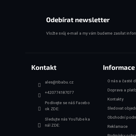
Odebírat newsletter
Vložte svůj e-mail a my vám budeme zasílat inf
Kontakt
Informace
O nás a časté 
ales
@
tibabu.cz
Doprava a plat
+420774187077
Kontakty
Podívejte se náš Facebo
Sledovat objed
ok ZDE:
Obchodní podm
Sledujte nás YouTube ka
nál ZDE:
Reklamace
Podmínky ochr