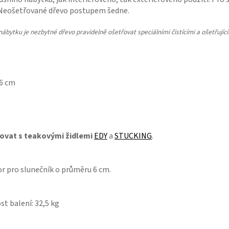
. Neošetřované dřevo postupem šedne.
nábytku je nezbytné dřevo pravidelně ošetřovat speciálními čistícími a ošetřujíc
 6 cm
vat s teakovými židlemi
EDY
a
STUCKING
.
vor pro slunečník o průměru 6 cm.
t balení: 32,5 kg