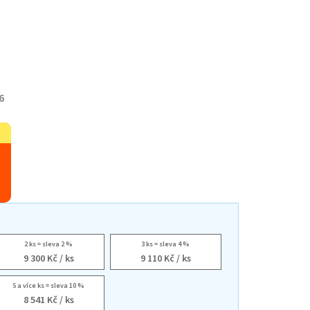
6
2 ks = sleva 2 %
3 ks = sleva 4 %
9 300 Kč
/ ks
9 110 Kč
/ ks
5 a více ks = sleva 10 %
8 541 Kč
/ ks