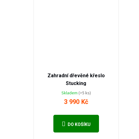
4 490
Kč
–11
%
Zahradní dřevěné křeslo
Stucking
Skladem
(>5 ks)
3 990 Kč
DO KOŠÍKU