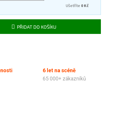
Ušetříte
0 Kč
PŘIDAT DO KOŠÍKU
nosti
6 let na scéně
65 000+ zákazníků
Tibabák - Váš AI rádce