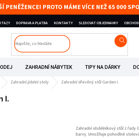
AŠÍ PENĚŽENCE! PROTO MÁME VÍCE NEŽ 65 000 
DOTAZY
DOPRAVA A PLATBA
KONTAKTY
SLEDOVAT OBJEDNAVKY
OBCHOD
RODEJ
ZAHRADNÍ NÁBYTEK
TIPY NA DÁRKY
D
Zahradní jídelní stoly
Zahradní dřevěný stůl Garden I.
 I.
iček.
Zahradní obdélníkový stůl z řady
barvy. Umožňuje pohodlné stolov