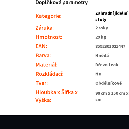
Doplňkové parametry
Zahradní jídelní
Kategorie
:
stoly
Záruka
:
2 roky
Hmotnost
:
29 kg
EAN
:
8592301021447
Barva
:
Hnědá
Materiál
:
Dřevo teak
Rozkládací
:
Ne
Tvar
:
Obdélníkové
Hloubka x Šířka x
90 cm x 150 cm x
Výška
:
cm
Zápatí