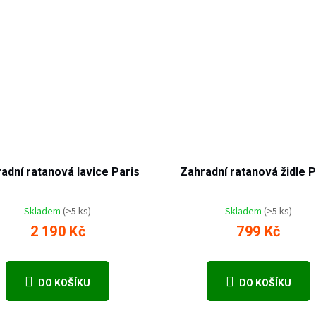
2 690
Kč
–18
%
adní ratanová lavice Paris
Zahradní ratanová židle P
Skladem
(>5 ks)
Skladem
(>5 ks)
2 190 Kč
799 Kč
DO KOŠÍKU
DO KOŠÍKU