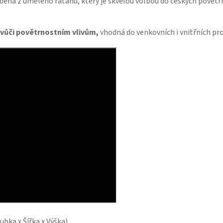
obená z umělého ratanu, který je skvělou volbou do českých povět
 vůči povětrnostním vlivům,
vhodná do venkovních i vnitřních pr
bka x Šířka x Výška)