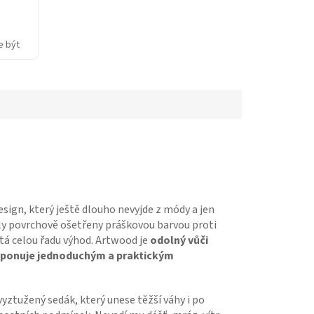
e být
ší...
sign, který ještě dlouho nevyjde z módy a jen
yly povrchově ošetřeny práškovou barvou proti
á celou řadu výhod. Artwood je
odolný vůči
isponuje jednoduchým a praktickým
ztužený sedák, který unese těžší váhy i po