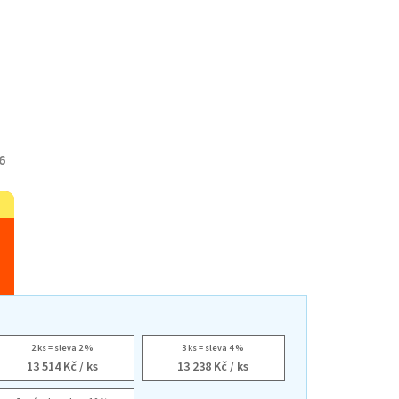
6
2 ks = sleva 2 %
3 ks = sleva 4 %
13 514 Kč
/ ks
13 238 Kč
/ ks