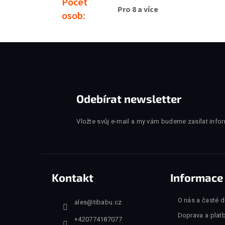
Počet
Pro 8 a více
osob
:
Zápatí
Odebírat newsletter
Vložte svůj e-mail a my vám budeme zasílat inf
Kontakt
Informace
O nás a časté 
ales
@
tibabu.cz
Doprava a plat
+420774187077