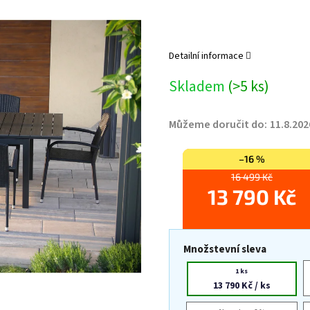
Detailní informace
Skladem
(>5 ks)
Můžeme doručit do:
11.8.202
–16 %
16 499 Kč
13 790 Kč
Množstevní sleva
1 ks
13 790 Kč
/ ks