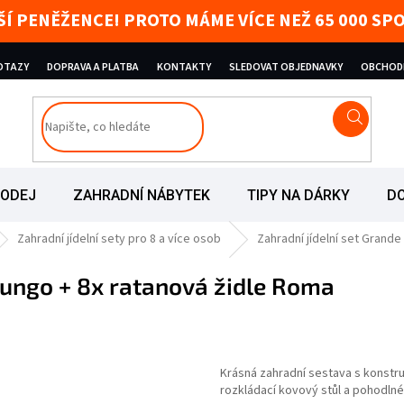
AŠÍ PENĚŽENCE! PROTO MÁME VÍCE NEŽ 65 000 
DOTAZY
DOPRAVA A PLATBA
KONTAKTY
SLEDOVAT OBJEDNAVKY
OBCHOD
RODEJ
ZAHRADNÍ NÁBYTEK
TIPY NA DÁRKY
D
Zahradní jídelní sety pro 8 a více osob
Zahradní jídelní set Grande
 Lungo + 8x ratanová židle Roma
vězdiček.
Krásná zahradní sestava s konstruk
rozkládací kovový stůl a pohodln