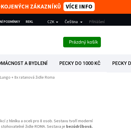
SPOKOJENÝCH ZÁKAZNÍKŮ
VÍCE INFO
CZK
Čeština
NÍ PODMÍNKY
REKLAMACE
PODMÍNKY OCHRANY OSOBNÍCH ÚDAJŮ
Přihlášení
NÁKUPNÍ KOŠÍK
Prázdný košík
OMÁCNOST A BYDLENÍ
PECKY DO 1000 KČ
PECKY D
 Lungo + 8x ratanová židle Roma
cí z hliníku a oceli pro 8 osob. Sestavu tvoří moderní
é stohovatelné židle ROMA. Sestava je
bezúdržbová.