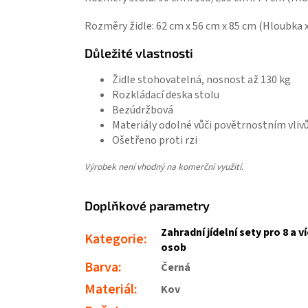
Rozměry židle: 62 cm x 56 cm x 85 cm (Hloubka x
Důležité vlastnosti
Židle stohovatelná, nosnost až 130 kg
Rozkládací deska stolu
Bezúdržbová
Materiály odolné vůči povětrnostním vli
Ošetřeno proti rzi
Výrobek není vhodný na komerční využití.
Doplňkové parametry
Zahradní jídelní sety pro 8 a v
Kategorie
:
osob
Barva
:
Černá
Materiál
:
Kov