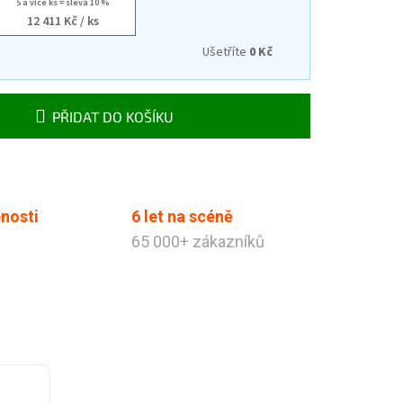
5 a více ks = sleva 10 %
12 411 Kč
/ ks
Ušetříte
0 Kč
PŘIDAT DO KOŠÍKU
nosti
6 let na scéně
65 000+ zákazníků
Tibabák - Váš AI rádce