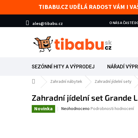
Přejít na obsah
TIBABU.CZ UDĚLÁ RADOST VÁM I V
O NÁS A ČASTÉ 
ales@tibabu.cz
SEZÓNNÍ HITY A VÝPRODEJ
NÁŘADÍ VÝP
Domů
Zahradní nábytek
Zahradní jídelní sety
Zahradní jídelní set Grande
Novinka
Průměrné hodnocení produktu je 0,0 z 5 h
Neohodnoceno
Podrobnosti hodnocení