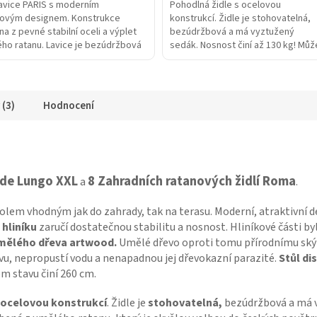
avice PARIS s moderním
Pohodlná židle s ocelovou
ovým designem. Konstrukce
konstrukcí. Židle je stohovatelná,
a z pevné stabilní oceli a výplet
bezúdržbová a má vyztužený
ho ratanu. Lavice je bezúdržbová
sedák. Nosnost činí až 130 kg! Můž
 odolává povětrnostním vlivům.
dodáváno v demontu pro bezpečněj
 (3)
Hodnocení
nde Lungo XXL
8 Zahradních ratanových židlí Roma
a
.
lem vhodným jak do zahrady, tak na terasu. Moderní, atraktivní de
hliníku
zaručí dostatečnou stabilitu a nosnost. Hliníkové části b
umělého dřeva artwood.
Umělé dřevo oproti tomu přírodnímu skýt
vu, nepropustí vodu a nenapadnou jej dřevokazní parazité.
Stůl d
m stavu činí 260 cm.
s ocelovou konstrukcí
. Židle je
stohovatelná,
bezúdržbová a má vy