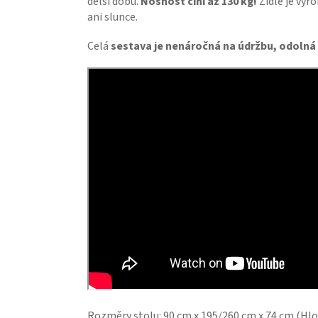
delší dobu.
Nosnost činí až 130 kg!
Židle je vyr
ani slunce.
Celá
sestava je nenáročná na údržbu, odolná
Rozměry stolu:
90 cm x 195/260 cm x 74 cm
(Hlou