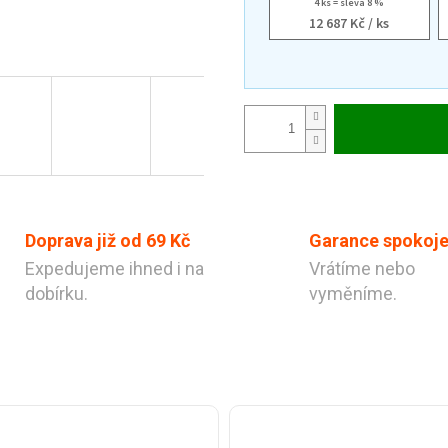
4 ks = sleva 8 %
12 687 Kč
/ ks
Doprava již od 69 Kč
Garance spokoje
Expedujeme ihned i na
Vrátíme nebo
dobírku.
vyměníme.