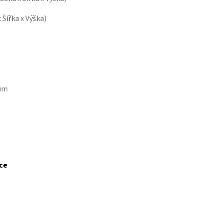
 Šířka x Výška)
vům
íce