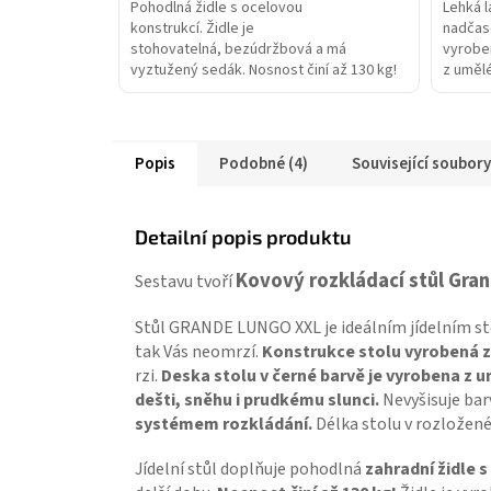
Pohodlná židle s ocelovou
Lehká l
konstrukcí. Židle je
nadčas
stohovatelná, bezúdržbová a má
vyroben
vyztužený sedák. Nosnost činí až 130 kg!
z umělé
a dobře
Popis
Podobné (4)
Související soubory
Detailní popis produktu
Kovový rozkládací stůl Gra
Sestavu tvoří
Stůl GRANDE LUNGO XXL je ideálním jídelním sto
tak Vás neomrzí.
Konstrukce stolu vyrobená z 
rzi.
Deska stolu v černé barvě je vyrobena z 
dešti, sněhu i prudkému slunci.
Nevyšisuje bar
systémem rozkládání.
Délka stolu v rozložené
Jídelní stůl doplňuje pohodlná
zahradní židle 