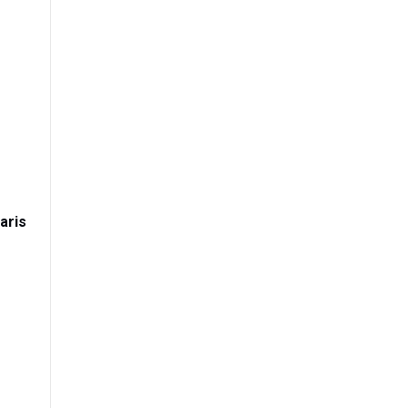
999
Kč
–20
%
aris