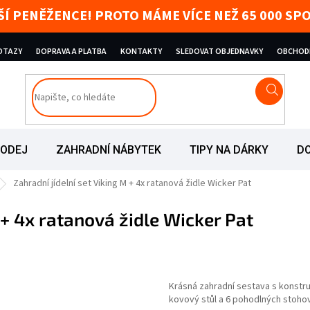
AŠÍ PENĚŽENCE! PROTO MÁME VÍCE NEŽ 65 000 
DOTAZY
DOPRAVA A PLATBA
KONTAKTY
SLEDOVAT OBJEDNAVKY
OBCHOD
RODEJ
ZAHRADNÍ NÁBYTEK
TIPY NA DÁRKY
D
Zahradní jídelní set Viking M + 4x ratanová židle Wicker Pat
 + 4x ratanová židle Wicker Pat
iček.
Krásná zahradní sestava s konstruk
kovový stůl a 6 pohodlných stohov