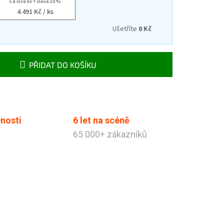
5 a více ks = sleva 10 %
4 491 Kč
/ ks
Ušetříte
0 Kč
PŘIDAT DO KOŠÍKU
nosti
6 let na scéně
65 000+ zákazníků