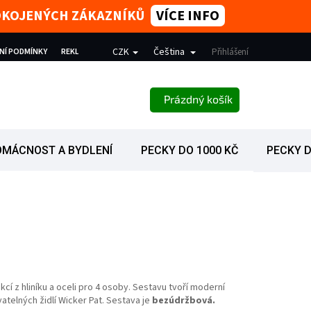
SPOKOJENÝCH ZÁKAZNÍKŮ
VÍCE INFO
CZK
Čeština
NÍ PODMÍNKY
REKLAMACE
PODMÍNKY OCHRANY OSOBNÍCH ÚDAJŮ
Přihlášení
NÁKUPNÍ KOŠÍK
Prázdný košík
OMÁCNOST A BYDLENÍ
PECKY DO 1000 KČ
PECKY D
cí z hliníku a oceli pro 4 osoby. Sestavu tvoří moderní
atelných židlí Wicker Pat. Sestava je
bezúdržbová.