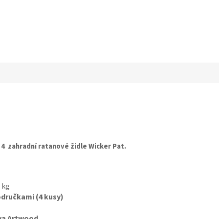
a
4
zahradní ratanové židle Wicker Pat.
 kg
dručkami (4 kusy)
va Artwood