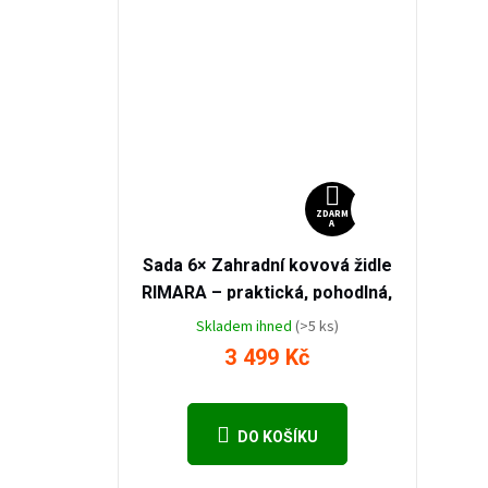
3 999
ZDARMA
Kč
–12
ZDARM
A
%
Sada 6× Zahradní kovová židle
RIMARA – praktická, pohodlná,
stohovatelná
Skladem ihned
(>5 ks)
3 499 Kč
DO KOŠÍKU