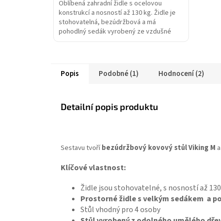
Oblíbená zahradní židle s ocelovou
konstrukcí a nosností až 130 kg. Židle je
stohovatelná, bezúdržbová a má
pohodlný sedák vyrobený ze vzdušné
textilie. Může být dodáváno...
Popis
Podobné (1)
Hodnocení (2)
Detailní popis produktu
Sestavu tvoří
bezúdržbový kovový stůl Viking M
Klíčové vlastnost:
Židle jsou stohovatelné, s nosností až 130
Prostorné židle s velkým sedákem a po
Stůl vhodný pro 4 osoby
Stůl vyrobený z odolného umělého dře