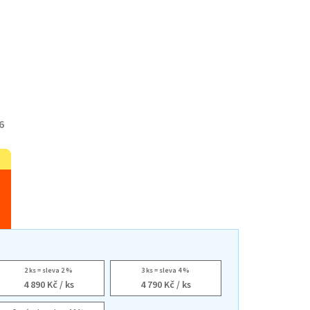
6
2 ks = sleva 2 %
3 ks = sleva 4 %
4 890 Kč
/ ks
4 790 Kč
/ ks