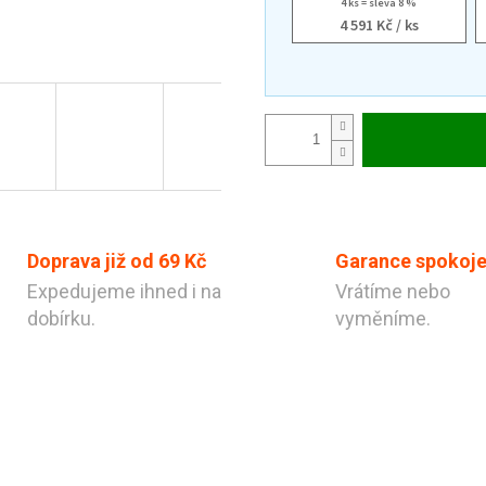
4 ks = sleva 8 %
4 591 Kč
/ ks
Doprava již od 69 Kč
Garance spokoje
Expedujeme ihned i na
Vrátíme nebo
dobírku.
vyměníme.