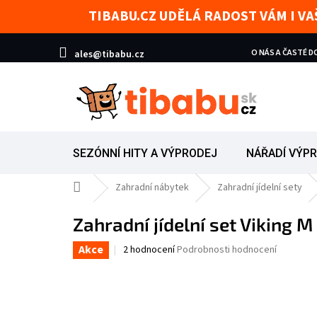
Přejít na obsah
TIBABU.CZ UDĚLÁ RADOST VÁM I V
O NÁS A ČASTÉ 
ales@tibabu.cz
SEZÓNNÍ HITY A VÝPRODEJ
NÁŘADÍ VÝP
Domů
Zahradní nábytek
Zahradní jídelní sety
Zahradní jídelní set Viking M
Akce
Průměrné hodnocení produktu je 5,0 z 5 hvězd
2 hodnocení
Podrobnosti hodnocení