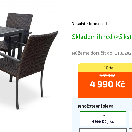
Detailní informace
Skladem ihned
(>5 ks)
Můžeme doručit do:
11.8.202
–10 %
5 590 Kč
4 990 Kč
Množstevní sleva
1 ks
4 990 Kč
/ ks