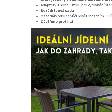
Adaptéry u nohou stolu pro vyrovnání stab
Bezúdržbová sada
Materiály odolné vůči povětrnostním vli
Ošetřeno proti rzi