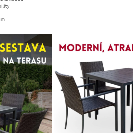
ility
vům