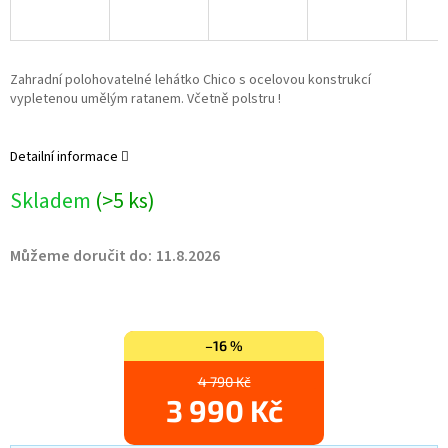
Zahradní polohovatelné lehátko Chico s ocelovou konstrukcí
vypletenou umělým ratanem. Včetně polstru !
Detailní informace
Skladem
(>5 ks)
Můžeme doručit do:
11.8.2026
–16 %
4 790 Kč
3 990 Kč