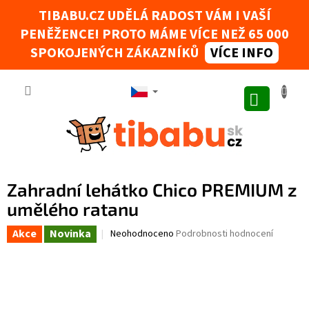
Přejít na obsah
TIBABU.CZ UDĚLÁ RADOST VÁM I VAŠÍ
PENĚŽENCE! PROTO MÁME VÍCE NEŽ 65 000
Tibabák - Váš AI rádce
SPOKOJENÝCH ZÁKAZNÍKŮ
VÍCE INFO
NÁKUPNÍ
Zahradní lehátko Chico PREMIUM z
umělého ratanu
Akce
Novinka
Průměrné hodnocení produktu je 0,0 z 5 hvězdič
Neohodnoceno
Podrobnosti hodnocení