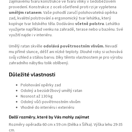
zajímavému tvaru konstrukce ve tvaru vlnky v šedobéžovém
provedení. Konstrukce z oceli ošetřené proti rzi je vypletena
umělým ratanem
. Vaše pohodlí zaručí polohovatelná opěrka
zad, kvalitní polstrování a ergonomický tvar lehátka, který
kopíruje tvar lidského těla. Dodáváno
včetně polstru
. Lehátko
využijete například venku na zahradě, terase nebo u bazénu. Své
využití najde i v interiéru.
Umělý ratan skvěle
odolává povětrnostním vlivům.
Nevadí
mu přímé slunce, déšť ani nízké teploty. Dlouhé roky si uchovává
svůj vzhled a stálou barvu. Díky těmto vlastnostem je pro výrobu
zahradního nábytku tolik oblíbený.
Důležité vlastnosti
Polohování opěrky zad
Odolný a bezúdržbový umělý ratan
Nosnost až 130 kg
Odolný vůči povětrnostním vlivům
Vhodné do interiéru i exteriéru
Další rozměry, které by Vás mohly zajímat
Rozměry opěradla 60 cm x 59 cm (Délka x Šířka). Výška lehu 29-35
cm.