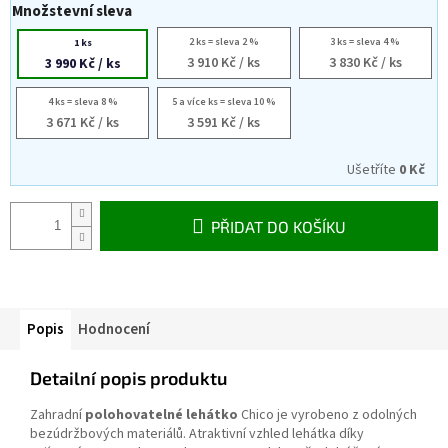
Množstevní sleva
2 ks = sleva 2 %
3 ks = sleva 4 %
1 ks
3 910 Kč
/ ks
3 830 Kč
/ ks
3 990 Kč
/ ks
4 ks = sleva 8 %
5 a více ks = sleva 10 %
3 671 Kč
/ ks
3 591 Kč
/ ks
Ušetříte
0 Kč
PŘIDAT DO KOŠÍKU
Popis
Hodnocení
Detailní popis produktu
Zahradní
polohovatelné lehátko
Chico je vyrobeno z odolných
bezúdržbových materiálů. Atraktivní vzhled lehátka díky