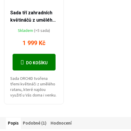
–20 %
2 499 Kč
Sada tří zahradních
květináčů z umělého
ratanu Orchid
Skladem
(>5 sada)
1 999 Kč
DO KOŠÍKU
Sada ORCHID tvořena
třemi květináči z umělého
ratanu, které najdou
využití u Vás doma i venku.
Popis
Podobné (1)
Hodnocení