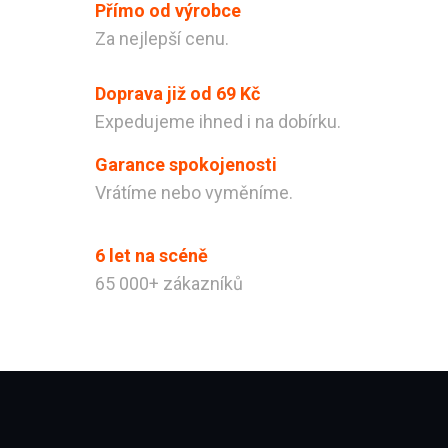
Přímo od výrobce
Powered by chaterimo
Za nejlepší cenu.
Doprava již od 69 Kč
Expedujeme ihned i na dobírku.
Garance spokojenosti
Vrátíme nebo vyměníme.
6 let na scéně
65 000+ zákazníků
Zápatí