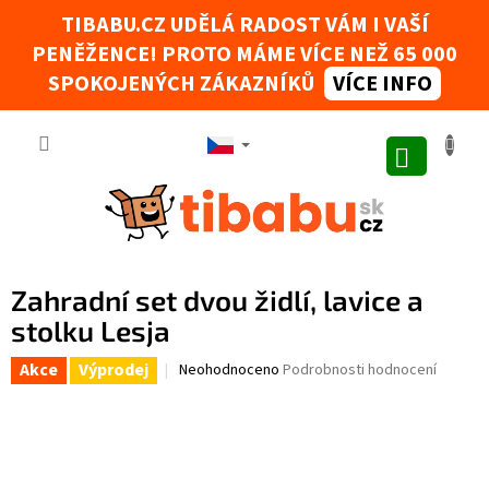
Přejít na obsah
TIBABU.CZ UDĚLÁ RADOST VÁM I VAŠÍ
PENĚŽENCE! PROTO MÁME VÍCE NEŽ 65 000
Tibabák - Váš AI rádce
SPOKOJENÝCH ZÁKAZNÍKŮ
VÍCE INFO
NÁKUPNÍ
Zahradní set dvou židlí, lavice a
stolku Lesja
Akce
Výprodej
Průměrné hodnocení produktu je 0,0 z 5 hvězdi
Neohodnoceno
Podrobnosti hodnocení