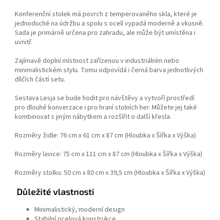
Konferenční stolek má povrch z temperovaného skla, které je
jednoduché na údržbu a spolu s ocelí vypadá moderně a vkusně.
Sada je primárně určena pro zahradu, ale může být umístěna i
uvnitř.
Zajímavě doplní místnost zařízenou v industriálním nebo
minimalistickém stylu. Tomu odpovídá i černá barva jednotlivých
dílčích částí setu.
Sestava Lesja se bude hodit pro návštěvy a vytvoří prostředí
pro dlouhé konverzace i pro hraní stolních her. Můžete jej také
kombinovat s jiným nábytkem a rozšířit o další křesla.
Rozměry židle: 76 cm x 61 cm x 87 cm (Hloubka x Šířka x Výška)
Rozměry lavice: 75 cm x 111 cm x 87 cm (Hloubka x Šířka x Výška)
Rozměry stolku: 50 cm x 80 cm x 39,5 cm (Hloubka x Šířka x Výška)
Důležité vlastnosti
Minimalistický, moderní design
Stabilní ocelová konstrukce