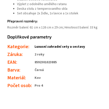
Výplet z odolného umělého ratanu
Deska stolu z temperovaného skla
Set obsahuje 2x židle, 1x lavice a 1x stolek
Přepravní rozměry:
Rozměr balení: 61 cm x 126 cm x 29 cm; Hmotnost balení: 33 kg
Doplňkové parametry
Kategorie
:
Luxusní zahradní sety a sestavy
Záruka
:
2 roky
EAN
:
8592301023885
Barva
:
Černá
Materiál
:
Kov
Počet osob
:
Pro 4
Odeslat