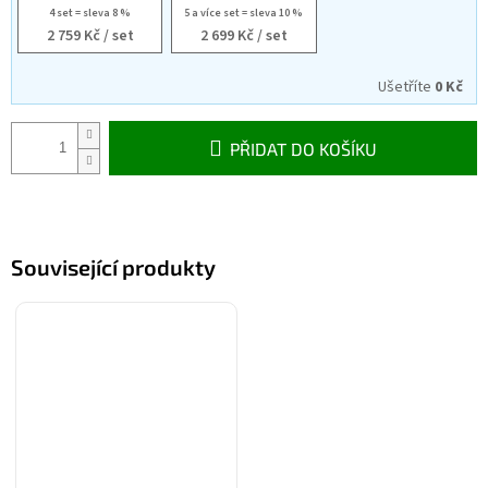
4 set = sleva 8 %
5 a více set = sleva 10 %
2 759 Kč
/ set
2 699 Kč
/ set
Ušetříte
0 Kč
PŘIDAT DO KOŠÍKU
Související produkty