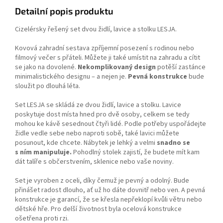
Detailní popis produktu
Cizelérsky řešený set dvou židlí, lavice a stolku LESJA.
Kovová zahradní sestava zpříjemní posezení s rodinou nebo
filmový večer s přáteli. Můžete ji také umístit na zahradu a cítit
se jako na dovolené.
Nekomplikovaný design
potěší zastánce
minimalistického designu – a nejen je.
Pevná konstrukce
bude
sloužit po dlouhá léta.
Set LESJA se skládá ze dvou židlí, lavice a stolku. Lavice
poskytuje dost místa hned pro dvě osoby, celkem se tedy
mohou ke kávě sesednout čtyři lidé. Podle potřeby uspořádejte
židle vedle sebe nebo naproti sobě, také lavici můžete
posunout, kde chcete. Nábytek je lehký a velmi
snadno se
s ním manipuluje.
Pohodlný stolek zajistí, že budete mít kam
dát talíře s občerstvením, sklenice nebo vaše noviny.
Set je vyroben z oceli, díky čemuž je pevný a odolný. Bude
přinášet radost dlouho, ať už ho dáte dovnitř nebo ven. A pevná
konstrukce je garancí, že se křesla nepřeklopí kvůli větru nebo
dětské hře. Pro delší životnost byla ocelová konstrukce
ošetřena proti rzi.