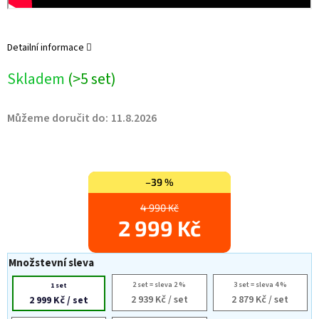
Detailní informace
Skladem
(>5 set)
Můžeme doručit do:
11.8.2026
–39 %
4 990 Kč
2 999 Kč
Množstevní sleva
2 set = sleva 2 %
3 set = sleva 4 %
1 set
2 939 Kč
/ set
2 879 Kč
/ set
2 999 Kč
/ set