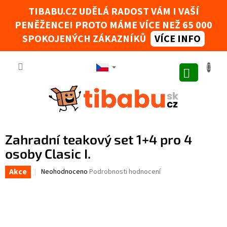
Přejít na obsah
TIBABU.CZ UDĚLÁ RADOST VÁM I VAŠÍ
PENĚŽENCE! PROTO MÁME VÍCE NEŽ 65 000
Tibabák - Váš AI rádce
SPOKOJENÝCH ZÁKAZNÍKŮ
VÍCE INFO
NÁKUPNÍ
Zahradní teakový set 1+4 pro 4
osoby Clasic I.
Akce
Průměrné hodnocení produktu je 0,0 z 5 hvězdiček.
Neohodnoceno
Podrobnosti hodnocení