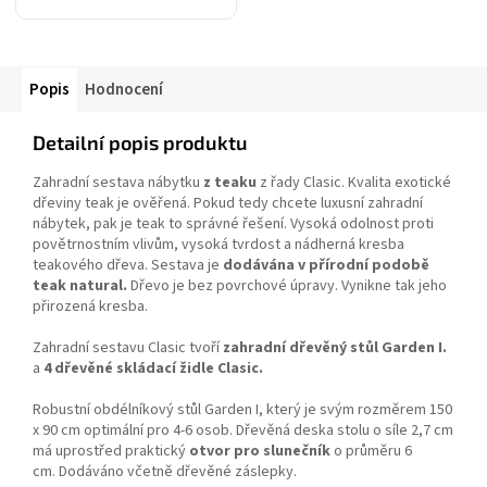
dřeva, čistý přírodní
produkt.
Popis
Hodnocení
Detailní popis produktu
Zahradní sestava nábytku
z teaku
z řady Clasic. Kvalita exotické
dřeviny teak je ověřená. Pokud tedy chcete luxusní zahradní
nábytek, pak je teak to správné řešení. Vysoká odolnost proti
povětrnostním vlivům, vysoká tvrdost a nádherná kresba
teakového dřeva. Sestava je
dodávána v přírodní podobě
teak natural.
Dřevo je bez povrchové úpravy. Vynikne tak jeho
přirozená kresba.
Zahradní sestavu Clasic tvoří
zahradní dřevěný stůl Garden I.
a
4 dřevěné skládací židle Clasic.
Robustní obdélníkový stůl Garden I, který je svým rozměrem 150
x 90 cm optimální pro 4-6 osob. Dřevěná deska stolu o síle 2,7 cm
má uprostřed praktický
otvor pro slunečník
o průměru 6
cm. Dodáváno včetně dřevěné záslepky.