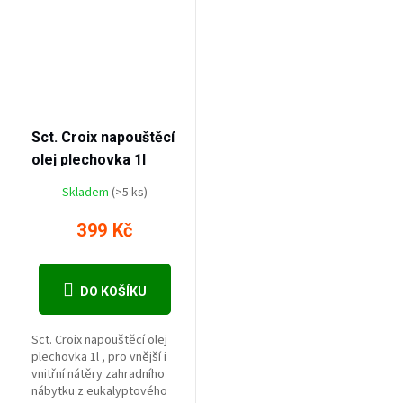
–33 %
599 Kč
Sct. Croix napouštěcí
olej plechovka 1l
Skladem
(>5 ks)
399 Kč
DO KOŠÍKU
Sct. Croix napouštěcí olej
plechovka 1l , pro vnější i
vnitřní nátěry zahradního
nábytku z eukalyptového