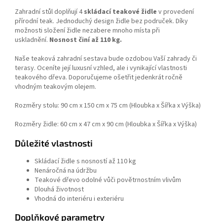
Zahradní stůl doplňují 4
skládací teakové židle
v provedení
přírodní teak. Jednoduchý design židle bez područek. Díky
možnosti složení židle nezabere mnoho místa při
uskladnění.
Nosnost činí až 110 kg.
Naše teaková zahradní sestava bude ozdobou Vaší zahrady či
terasy. Oceníte její luxusní vzhled, ale i vynikající vlastnosti
teakového dřeva. Doporučujeme ošetřit jedenkrát ročně
vhodným teakovým olejem.
Rozměry stolu: 90 cm x 150 cm x 75 cm (Hloubka x Šířka x Výška)
Rozměry židle: 60 cm x 47 cm x 90 cm (Hloubka x Šířka x Výška)
Důležité vlastnosti
Skládací židle s nosností až 110 kg
Nenáročná na údržbu
Teakové dřevo odolné vůči povětrnostním vlivům
Dlouhá životnost
Vhodná do interiéru i exteriéru
Doplňkové parametry