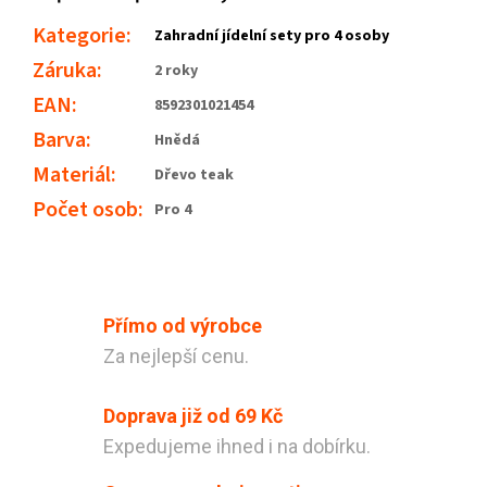
Kategorie
:
Zahradní jídelní sety pro 4 osoby
Záruka
:
2 roky
EAN
:
8592301021454
Barva
:
Hnědá
Materiál
:
Dřevo teak
Počet osob
:
Pro 4
Přímo od výrobce
Za nejlepší cenu.
Doprava již od 69 Kč
Expedujeme ihned i na dobírku.