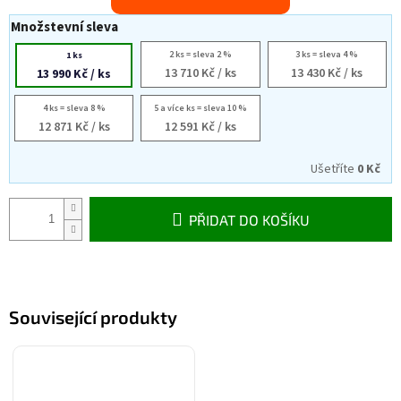
Množstevní sleva
2 ks = sleva 2 %
3 ks = sleva 4 %
1 ks
13 710 Kč
/ ks
13 430 Kč
/ ks
13 990 Kč
/ ks
4 ks = sleva 8 %
5 a více ks = sleva 10 %
12 871 Kč
/ ks
12 591 Kč
/ ks
Ušetříte
0 Kč
PŘIDAT DO KOŠÍKU
Související produkty