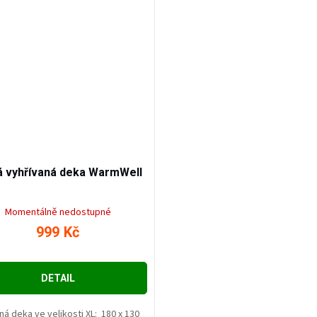
1 699
Kč
–41
%
á vyhřívaná deka WarmWell
Momentálně nedostupné
999 Kč
DETAIL
ná deka ve velikosti XL: 180 x 130