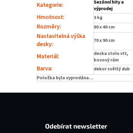
Sezónní hity a
Kategorie
:
výprodej
Hmotnost
:
3 kg
Rozměry
:
80 x 40 cm
Nastavitelná výška
70 x 90 cm
desky
:
deska stolu vtt,
Materiál
:
kovový rám
Barva
:
dekor světlý dub
Položka byla vyprodána…
Zápatí
Odebírat newsletter