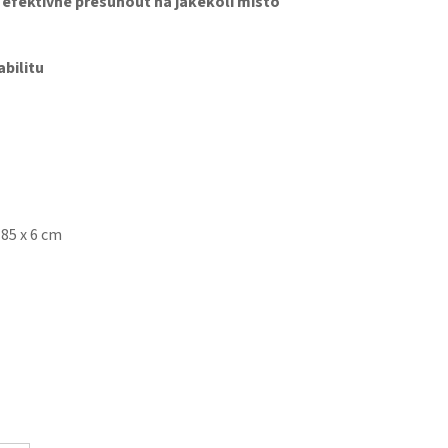
 efektivně přesunout na jakékoli místo
abilitu
 85 x 6 cm