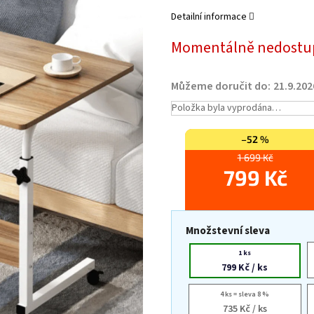
Detailní informace
Momentálně nedostu
Můžeme doručit do:
21.9.202
Položka byla vyprodána…
–52 %
1 699 Kč
799 Kč
Množstevní sleva
1 ks
799 Kč
/ ks
4 ks = sleva 8 %
735 Kč
/ ks