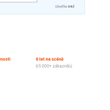
Ušetříte
0 Kč
nosti
6 let na scéně
65 000+ zákazníků
Tibabák - Váš AI rádce