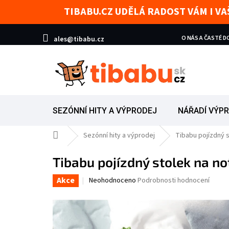
Přejít na obsah
TIBABU.CZ UDĚLÁ RADOST VÁM I V
O NÁS A ČASTÉ 
ales@tibabu.cz
SEZÓNNÍ HITY A VÝPRODEJ
NÁŘADÍ VÝP
Domů
Sezónní hity a výprodej
Tibabu pojízdný 
Tibabu pojízdný stolek na n
Akce
Průměrné hodnocení produktu je 0,0 z 5 hvězd
Neohodnoceno
Podrobnosti hodnocení