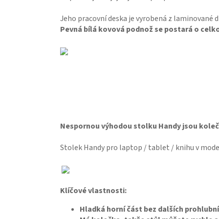
Jeho pracovní deska je vyrobená z laminované dř
Pevná bílá kovová podnož se postará o celko
Nespornou výhodou stolku Handy jsou kolečk
Stolek Handy pro laptop / tablet / knihu v mod
Klíčové vlastnosti:
Hladká horní část bez dalších prohlubn