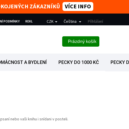
SPOKOJENÝCH ZÁKAZNÍKŮ
VÍCE INFO
CZK
Čeština
NÍ PODMÍNKY
REKLAMACE
PODMÍNKY OCHRANY OSOBNÍCH ÚDAJŮ
Přihlášení
NÁKUPNÍ KOŠÍK
Prázdný košík
OMÁCNOST A BYDLENÍ
PECKY DO 1000 KČ
PECKY D
saní nebo vaši knihu i snídani v posteli.