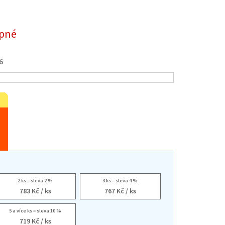
pné
6
2 ks = sleva 2 %
3 ks = sleva 4 %
783 Kč
/ ks
767 Kč
/ ks
5 a více ks = sleva 10 %
719 Kč
/ ks