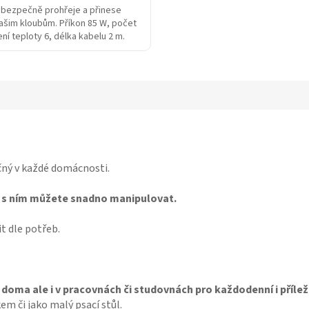
 bezpečně prohřeje a přinese
ašim kloubům. Příkon 85 W, počet
ní teploty 6, délka kabelu 2 m.
čný v každé domácnosti.
 s ním můžete snadno manipulovat.
t dle potřeb.
doma ale i v pracovnách či studovnách pro každodenní i přílež
m či jako malý psací stůl.