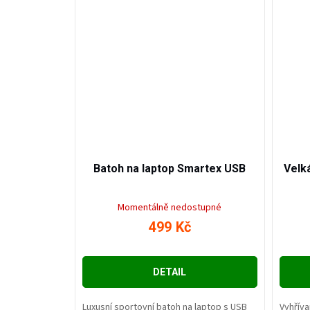
1 499
Kč
–66
%
Batoh na laptop Smartex USB
Velk
Momentálně nedostupné
499 Kč
DETAIL
Luxusní sportovní batoh na laptop s USB
Vyhříva