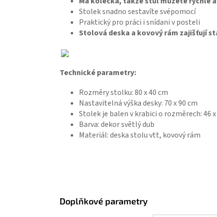
Má kolečka, takže stůl můžete rychle a
Stolek snadno sestavíte svépomocí
Praktický pro práci i snídani v posteli
Stolová deska a kovový rám zajišťují st
Technické parametry:
Rozměry stolku: 80 x 40 cm
Nastavitelná výška desky: 70 x 90 cm
Stolek je balen v krabici o rozměrech: 46 x
Barva: dekor světlý dub
Materiál: deska stolu vtt, kovový rám
Doplňkové parametry