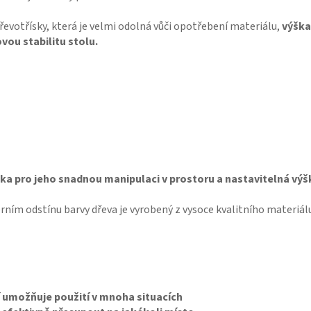
evotřísky, která je velmi odolná vůči opotřebení materiálu,
výška
vou stabilitu stolu.
a pro jeho snadnou manipulaci v prostoru a nastavitelná výš
erním odstínu barvy dřeva je vyrobený z vysoce kvalitního materiá
í umožňuje použití v mnoha situacích