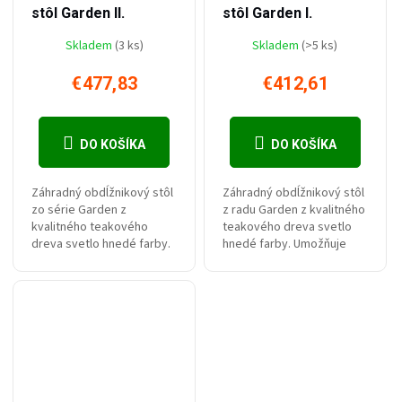
stôl Garden II.
stôl Garden I.
Skladem
(3 ks)
Skladem
(>5 ks)
€477,83
€412,61
DO KOŠÍKA
DO KOŠÍKA
Záhradný obdĺžnikový stôl
Záhradný obdĺžnikový stôl
zo série Garden z
z radu Garden z kvalitného
kvalitného teakového
teakového dreva svetlo
dreva svetlo hnedé farby.
hnedé farby. Umožňuje
Umožňuje pohodlné
pohodlné stolovanie pre 4-
stolovanie pre 6-8 osôb.
6 osôb.