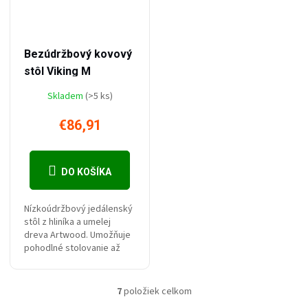
–33 %
€130
Bezúdržbový kovový
stôl Viking M
Skladem
(>5 ks)
€86,91
DO KOŠÍKA
Nízkoúdržbový jedálenský
stôl z hliníka a umelej
dreva Artwood. Umožňuje
pohodlné stolovanie až
pre 4 osoby.
7
položiek celkom
Ovládacie prvky výpisu