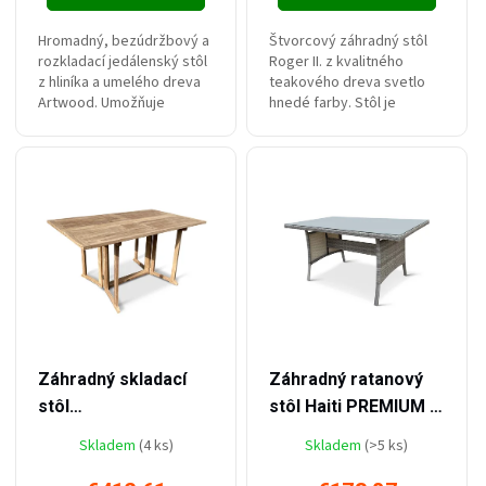
Hromadný, bezúdržbový a
Štvorcový záhradný stôl
rozkladací jedálenský stôl
Roger II. z kvalitného
z hliníka a umelého dreva
teakového dreva svetlo
Artwood. Umožňuje
hnedé farby. Stôl je
pohodlné stolovanie pre
skladací. Odoláva
10 osôb.
poveternostným vplyvom.
Umožňuje pohodlné
stolovanie pre 4 osoby.
–9 %
–11 %
€456,09
€195,61
Záhradný skladací
Záhradný ratanový
stôl
stôl Haiti PREMIUM s
Butterfly/Beverly
sklenenou doskou
Skladem
(4 ks)
Skladem
(>5 ks)