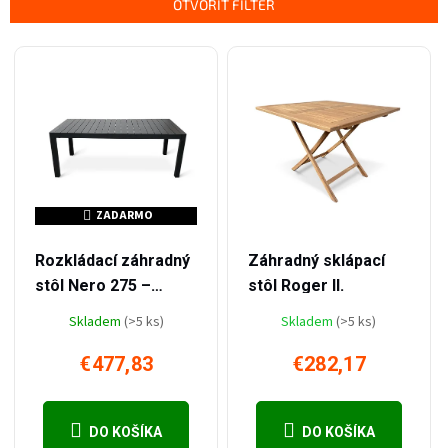
OTVORIŤ FILTER
Výpis produktov
ZADARMO
ZADARMO
–15 %
–13 %
€564,78
€325,65
Rozkládací záhradný
Záhradný sklápací
stôl Nero 275 –
stôl Roger II.
odolný hliníkový stôl
Skladem
(>5 ks)
Skladem
(>5 ks)
s artwoodovou
doskou pre vonkajšie
€477,83
€282,17
stolovanie až pre 10
osôb
DO KOŠÍKA
DO KOŠÍKA