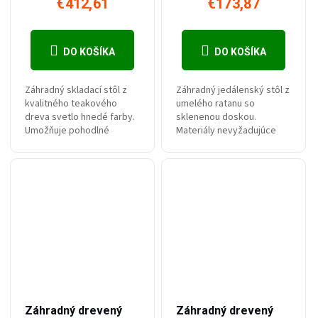
€412,61
€173,87
DO KOŠÍKA
DO KOŠÍKA
Záhradný skladací stôl z
Záhradný jedálenský stôl z
kvalitného teakového
umelého ratanu so
dreva svetlo hnedé farby.
sklenenou doskou.
Umožňuje pohodlné
Materiály nevyžadujúce
stolovanie až pre 6 osôb.
údržbu. Svojou veľkosťou
je stôl optimálny pre 4–6
osôb.
–8 %
–9 %
€521,30
€456,09
Záhradný drevený
Záhradný drevený