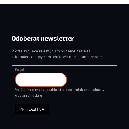
Zápätie
Odeslat
Odoberať newsletter
Powered by chaterimo
Vložte svoj e-mail a my Vám budeme zasielať
informácie o nových produktoch na našom e-shope.
Email
Vložením e-mailu souhlasíte s
podmínkami ochrany
osobních údajů
PRIHLÁSIŤ SA