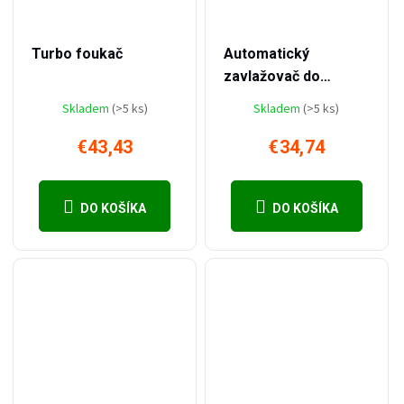
–46 %
€65,17
Turbo foukač
Automatický
zavlažovač do
zahrady s otočnou
Skladem
(>5 ks)
Skladem
(>5 ks)
tryskou
€43,43
€34,74
DO KOŠÍKA
DO KOŠÍKA