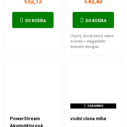
€52,13
€43,43
DO KOŠÍKA
DO KOŠÍKA
Chytrý, bezdrátový video
zvonek v elegantním
tmavém designu.
ZADARMO
ZADARMO
–50 %
–22 %
€130,39
€152,13
PowerStream
vodní clona mlha
Akumulátorová