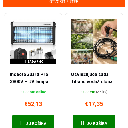
OTVORIŤ FILTER
Výpis produktov
ZADARMO
ZADARMO
–36 %
–55 %
€82,57
€39,09
InsectoGuard Pro
Osviežujúca sada
3800V – UV lampa
Tibabu vodná clona
proti hmyzu 30W s
10m
Skladom online
Skladem
(>5 ks)
dosahem 200m²
€52,13
€17,35
DO KOŠÍKA
DO KOŠÍKA