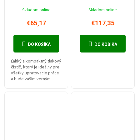
tlaková myčka 35 Bar
Skladom online
Skladom online
s měděným
motorem, 3 typy
€65,17
€117,35
trysek, vodním
filtrem, inteligentní
DO KOŠÍKA
DO KOŠÍKA
ochranou nabíjení a
2× Li-Ion bateriemi
36V ZDARMA
Ľahký a kompaktný tlakový
čistič, ktorý je ideálny pre
všetky upratovacie práce
a bude vaším verným
spoločníkom kdekoľvek a
kedykoľvek.