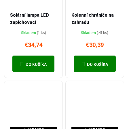
–38 %
–46 %
€56,48
€56,48
Solární lampa LED
Kolenní chrániče na
zapichovací
zahradu
Skladem
(1 ks)
Skladem
(>5 ks)
€34,74
€30,39
DO KOŠÍKA
DO KOŠÍKA