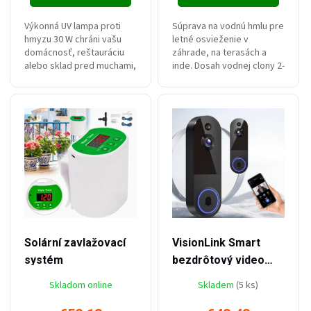
Výkonná UV lampa proti
Súprava na vodnú hmlu pre
hmyzu 30 W chráni vašu
letné osvieženie v
domácnosť, reštauráciu
záhrade, na terasách a
alebo sklad pred muchami,
inde. Dosah vodnej clony 2-
komármi a ďalším
3 metre. Obsah balenia: 10
lietajúcim hmyzom. Vďaka
m hadica, 1 hadicový
dosahu až 200 m², sieti s
spoj, 10 trysiek/...
napätím 3800...
–36 %
–50 %
€82,57
€86,91
Solární zavlažovací
VisionLink Smart
systém
bezdrôtový video
zvonec
Skladom online
Skladem
(5 ks)