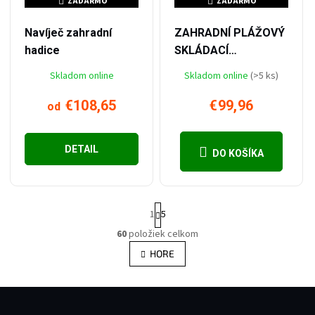
ZADARMO
ZADARMO
ZADARMO
ZADARMO
od
až
–24 %
–23 %
€143,43
€130,39
Navíječ zahradní
ZAHRADNÍ PLÁŽOVÝ
hadice
SKLÁDACÍ
TURISTICKÝ
Skladom online
Skladom online
(>5 ks)
PŘEPRAVNÍ VOZÍK S
PŘÍVĚSEM 130 L
€108,65
€99,96
od
DETAIL
DO KOŠÍKA
Odeslat
Stránkovanie
1
5
Powered by chaterimo
60
položiek celkom
Ovládacie prvky výpisu
HORE
Zápätie