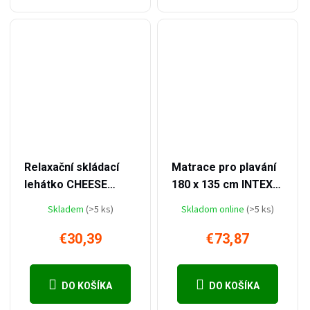
–22 %
–32 %
€39,09
€108,65
Relaxační skládací
Matrace pro plavání
lehátko CHEESE
180 x 135 cm INTEX
černá
58868 Intex
Skladem
(>5 ks)
Skladom online
(>5 ks)
€30,39
€73,87
DO KOŠÍKA
DO KOŠÍKA