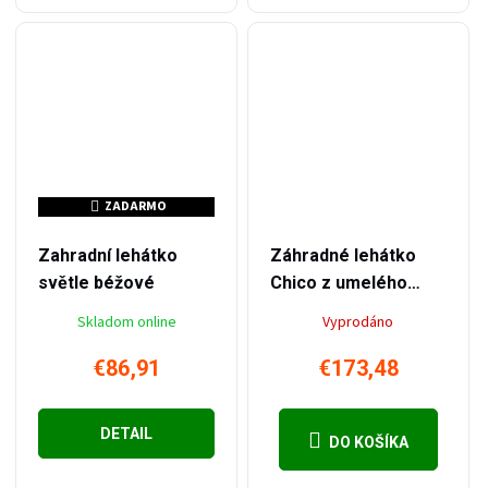
ZADARMO
ZADARMO
–20 %
–11 %
€108,65
€195,22
Zahradní lehátko
Záhradné lehátko
světle béžové
Chico z umelého
ratanu
Skladom online
Vyprodáno
€86,91
€173,48
DETAIL
DO KOŠÍKA