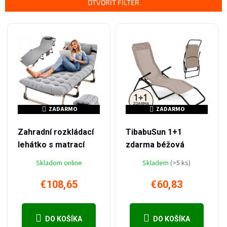
OTVORIŤ FILTER
Výpis produktov
ZADARMO
ZADARMO
ZADARMO
ZADARMO
–16 %
–48 %
€130,39
€117,35
Zahradní rozkládací
TibabuSun 1+1
lehátko s matrací
zdarma béžová
Skladom online
Skladem
(>5 ks)
€108,65
€60,83
DO KOŠÍKA
DO KOŠÍKA