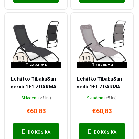
ZADARMO
ZADARMO
ZADARMO
ZADARMO
–48 %
–48 %
€117,35
€117,35
Lehátko TibabuSun
Lehátko TibabuSun
černá 1+1 ZDARMA
šedá 1+1 ZDARMA
Skladem
(>5 ks)
Skladem
(>5 ks)
€60,83
€60,83
DO KOŠÍKA
DO KOŠÍKA