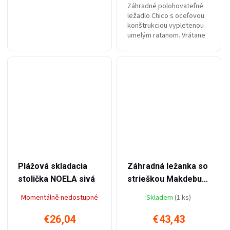
Záhradné polohovateľné
ležadlo Chico s oceľovou
konštrukciou vypletenou
umelým ratanom. Vrátane
vankúša !
–49 %
–23 %
€51,74
€56,48
Plážová skladacia
Záhradná ležanka so
stolička NOELA sivá
strieškou Makdeburg
béžová.
Momentálně nedostupné
Skladem
(1 ks)
€26,04
€43,43