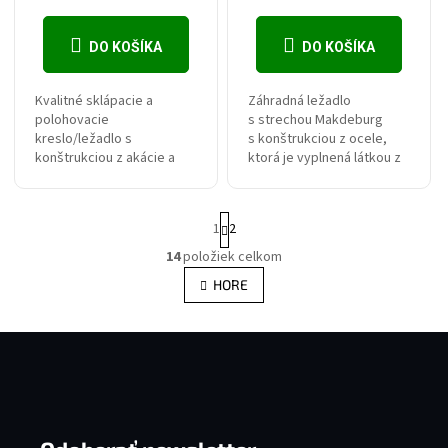
DO KOŠÍKA
DO KOŠÍKA
Kvalitné sklápacie a
Záhradná ležadlo
polohovacie
s strechou Makdeburg
kreslo/ležadlo s
s konštrukciou z ocele,
konštrukciou z akácie a
ktorá je vyplnená látkou z
sedadlom z textílie.
textilenu. Ležadlo
Maximálna nosnosť je až
je polohovacie a skladacie.
100 kg.
Materiály s nízkymi...
Stránkovanie
1
2
Odeslat
14
položiek celkom
Ovládacie prvky výpisu
Powered by chaterimo
HORE
Zápätie