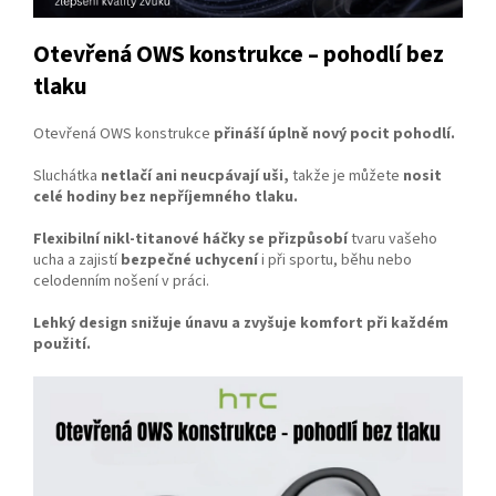
Otevřená OWS konstrukce – pohodlí bez
tlaku
Otevřená OWS konstrukce
přináší úplně nový pocit pohodlí.
Sluchátka
netlačí ani neucpávají uši,
takže je můžete
nosit
celé hodiny bez nepříjemného tlaku.
Flexibilní nikl-titanové háčky se přizpůsobí
tvaru vašeho
ucha a zajistí
bezpečné uchycení
i při sportu, běhu nebo
celodenním nošení v práci.
Lehký design snižuje únavu a zvyšuje komfort při každém
použití.