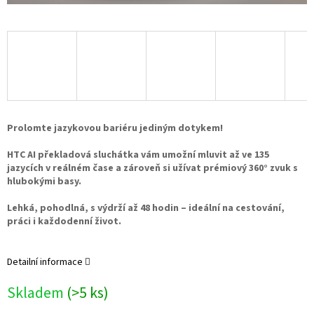
Prolomte jazykovou bariéru jediným dotykem!
HTC AI překladová sluchátka vám umožní mluvit až ve 135
jazycích v reálném čase a zároveň si užívat prémiový 360° zvuk s
hlubokými basy.
Lehká, pohodlná, s výdrží až 48 hodin – ideální na cestování,
práci i každodenní život.
Detailní informace
Skladem
(>5 ks)