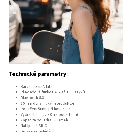
Technické parametry:
Barva: černá/zlatá
Překladová funkce AI – až 135 jazyků
Bluetooth 6.0
16 mm dynamický reproduktor
Potlačení šumu při hovorech
Výdrž: 6,5 h (až 48 h s pouzdrem)
Kapacita pouzdra: 300 mAh
Nabíjení: USB-C
Dotykové ovládání