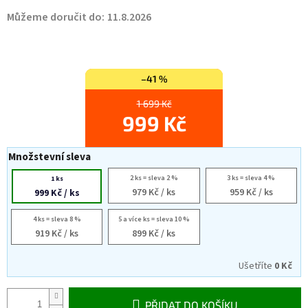
Můžeme doručit do:
11.8.2026
–41 %
1 699 Kč
999 Kč
Množstevní sleva
2 ks = sleva 2 %
3 ks = sleva 4 %
1 ks
979 Kč
/ ks
959 Kč
/ ks
999 Kč
/ ks
4 ks = sleva 8 %
5 a více ks = sleva 10 %
919 Kč
/ ks
899 Kč
/ ks
Ušetříte
0 Kč
PŘIDAT DO KOŠÍKU