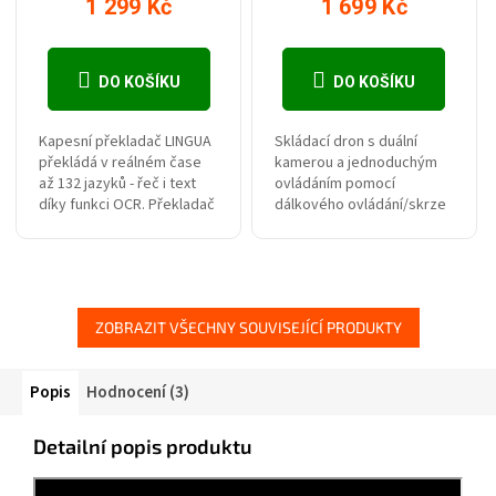
1 299 Kč
1 699 Kč
DO KOŠÍKU
DO KOŠÍKU
Kapesní překladač LINGUA
Skládací dron s duální
překládá v reálném čase
kamerou a jednoduchým
až 132 jazyků - řeč i text
ovládáním pomocí
díky funkci OCR. Překladač
dálkového ovládání/skrze
je ideálním pomocníkem na
aplikaci je ideální volbou
cestování, byznys,
nejenom pro začátečníky.
vzdělávání, překlad...
Díky stabilizaci výšky,
kompaktnímu...
ZOBRAZIT VŠECHNY SOUVISEJÍCÍ PRODUKTY
Popis
Hodnocení (3)
Detailní popis produktu