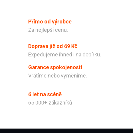
Přímo od výrobce
Za nejlepší cenu.
Doprava již od 69 Kč
Expedujeme ihned i na dobírku.
Garance spokojenosti
Vrátíme nebo vyměníme.
6 let na scéně
65 000+ zákazníků
Zápatí