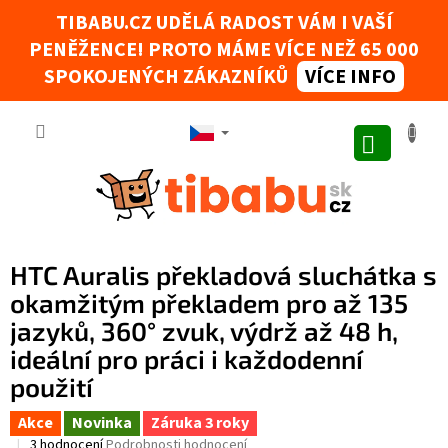
Přejít na obsah
TIBABU.CZ UDĚLÁ RADOST VÁM I VAŠÍ
PENĚŽENCE! PROTO MÁME VÍCE NEŽ 65 000
Tibabák - Váš AI rádce
SPOKOJENÝCH ZÁKAZNÍKŮ
VÍCE INFO
NÁKUPNÍ
HTC Auralis překladová sluchátka s
okamžitým překladem pro až 135
jazyků, 360° zvuk, výdrž až 48 h,
ideální pro práci i každodenní
použití
Akce
Novinka
Záruka 3 roky
Průměrné hodnocení produktu je 5,0 z 5 hvězdiček.
3 hodnocení
Podrobnosti hodnocení