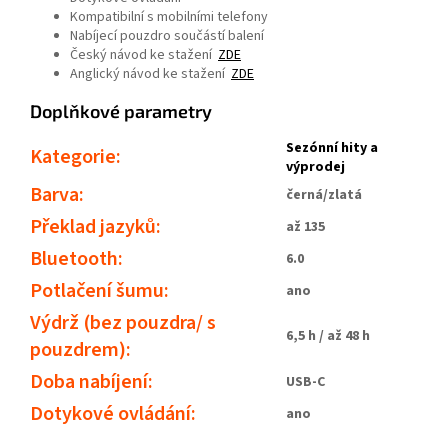
Kompatibilní s mobilními telefony
Nabíjecí pouzdro součástí balení
Český návod ke stažení
ZDE
Anglický návod ke stažení
ZDE
Doplňkové parametry
Sezónní hity a
Kategorie
:
výprodej
Barva
:
černá/zlatá
Překlad jazyků
:
až 135
Bluetooth
:
6.0
Potlačení šumu
:
ano
Výdrž (bez pouzdra/ s
6,5 h / až 48 h
pouzdrem)
:
Doba nabíjení
:
USB-C
Dotykové ovládání
:
ano