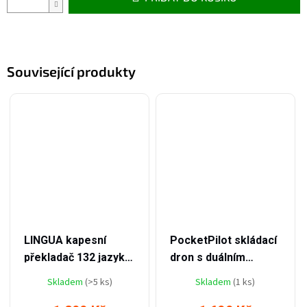
Související produkty
–31 %
–37 %
1 899 Kč
2 699 Kč
LINGUA kapesní
PocketPilot skládací
překladač 132 jazyků
dron s duálním
s překladem řeči a
pohledem
Skladem
(>5 ks)
Skladem
(1 ks)
textu