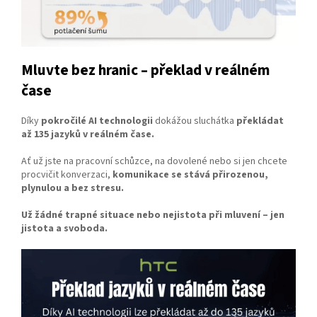
Mluvte bez hranic – překlad v reálném
čase
Díky
pokročilé AI technologii
dokážou sluchátka
překládat
až 135 jazyků v reálném čase.
Ať už jste na pracovní schůzce, na dovolené nebo si jen chcete
procvičit konverzaci,
komunikace se stává přirozenou,
plynulou a bez stresu.
Už žádné trapné situace nebo nejistota při mluvení – jen
jistota a svoboda.