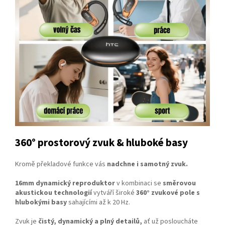
360° prostorový zvuk & hluboké basy
Kromě překladové funkce vás
nadchne i samotný zvuk.
16mm dynamický reproduktor
v kombinaci se
směrovou
akustickou technologií
vytváří široké
360° zvukové pole
s
hlubokými basy
sahajícími až k 20 Hz.
Zvuk je
čistý, dynamický a plný detailů,
ať už posloucháte