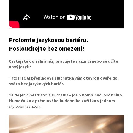
Prolomte jazykovou bariéru.
Poslouchejte bez omezení!
Cestujete do zahraničí, pracujete s cizinci nebo se učíte
nový jazyk?
Tato
HTC AI překladová sluchátka
vám
otevřou dveře do
světa bez jazykových bariér.
Nejde jen o bezdrátová sluchátka – jde o
kombinaci osobního
tlumočníka
a
prémiového hudebního zážitku v jednom
stylovém zařízení.