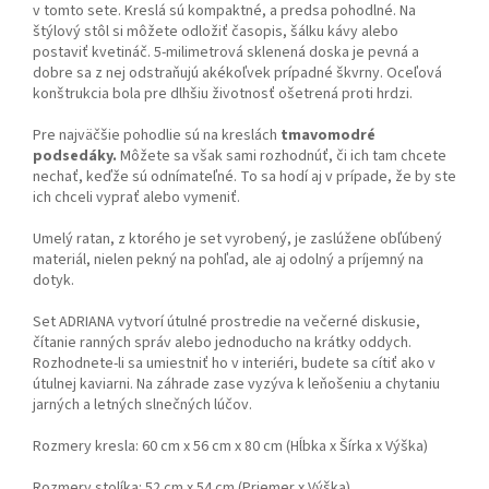
v tomto sete. Kreslá sú kompaktné, a predsa pohodlné. Na
štýlový stôl si môžete odložiť časopis, šálku kávy alebo
postaviť kvetináč. 5-milimetrová sklenená doska je pevná a
dobre sa z nej odstraňujú akékoľvek prípadné škvrny. Oceľová
konštrukcia bola pre dlhšiu životnosť ošetrená proti hrdzi.
Pre najväčšie pohodlie sú na kreslách
tmavomodré
podsedáky.
Môžete sa však sami rozhodnúť, či ich tam chcete
nechať, keďže sú odnímateľné. To sa hodí aj v prípade, že by ste
ich chceli vyprať alebo vymeniť.
Umelý ratan, z ktorého je set vyrobený, je zaslúžene obľúbený
materiál, nielen pekný na pohľad, ale aj odolný a príjemný na
dotyk.
Set ADRIANA vytvorí útulné prostredie na večerné diskusie,
čítanie ranných správ alebo jednoducho na krátky oddych.
Rozhodnete-li sa umiestniť ho v interiéri, budete sa cítiť ako v
útulnej kaviarni. Na záhrade zase vyzýva k leňošeniu a chytaniu
jarných a letných slnečných lúčov.
Rozmery kresla: 60 cm x 56 cm x 80 cm (Hĺbka x Šírka x Výška)
Rozmery stolíka: 52 cm x 54 cm (Priemer x Výška)