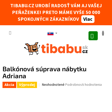
Prejsť na obsah
TIBABU.CZ UROBÍ RADOSŤ VÁM AJ VAŠEJ
PEŇAŽENKE! PRETO MÁME VYŠE 50 000
Tibabák - Váš AI rádce
SPOKOJNÝCH ZÁKAZNÍKOV
Viac
NÁKUPNÝ
Balkónová súprava nábytku
Adriana
Akcia
Výprodej
Priemerné hodnotenie produktu je 0,0 z 5 hviez
Neohodnotené
Podrobnosti hodnotenia