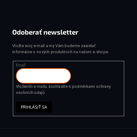
Zápätie
Odoberať newsletter
Vložte svoj e-mail a my Vám budeme zasielať
informácie o nových produktoch na našom e-shope.
Email
Vložením e-mailu souhlasíte s
podmínkami ochrany
osobních údajů
PRIHLÁSIŤ SA