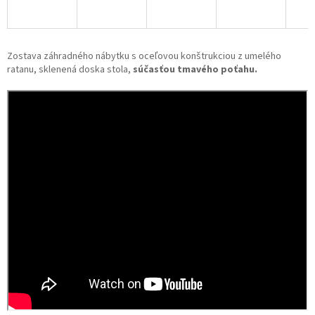
Zostava záhradného nábytku s oceľovou konštrukciou z umelého
ratanu, sklenená doska stola,
súčasťou tmavého poťahu.