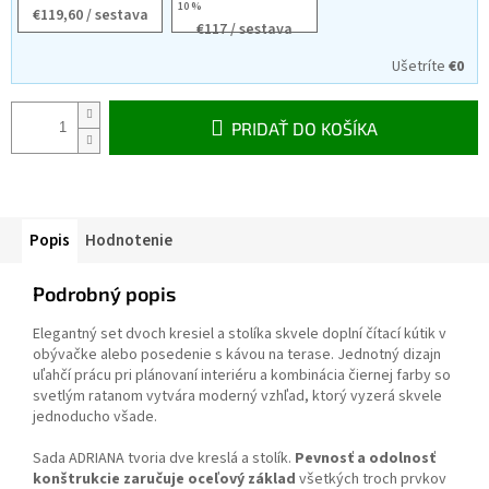
10 %
€119,60
/ sestava
€117
/ sestava
Ušetríte
€0
PRIDAŤ DO KOŠÍKA
Popis
Hodnotenie
Podrobný popis
Elegantný set dvoch kresiel a stolíka skvele doplní čítací kútik v
obývačke alebo posedenie s kávou na terase. Jednotný dizajn
uľahčí prácu pri plánovaní interiéru a kombinácia čiernej farby so
svetlým ratanom vytvára moderný vzhľad, ktorý vyzerá skvele
jednoducho všade.
Sada ADRIANA tvoria dve kreslá a stolík.
Pevnosť a odolnosť
konštrukcie zaručuje oceľový základ
všetkých troch prvkov