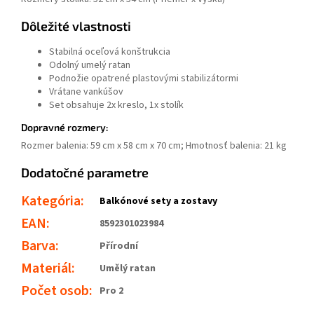
Dôležité vlastnosti
Stabilná oceľová konštrukcia
Odolný umelý ratan
Podnožie opatrené plastovými stabilizátormi
Vrátane vankúšov
Set obsahuje 2x kreslo, 1x stolík
Dopravné rozmery:
Rozmer balenia: 59 cm x 58 cm x 70 cm; Hmotnosť balenia: 21 kg
Dodatočné parametre
Kategória
:
Balkónové sety a zostavy
EAN
:
8592301023984
Barva
:
Přírodní
Materiál
:
Umělý ratan
Počet osob
:
Pro 2