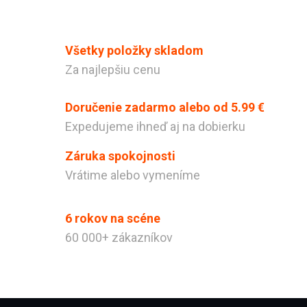
Všetky položky skladom
Za najlepšiu cenu
Doručenie zadarmo alebo od 5.99 €
Expedujeme ihneď aj na dobierku
Záruka spokojnosti
Vrátime alebo vymeníme
Odeslat
Powered by chaterimo
6 rokov na scéne
60 000+ zákazníkov