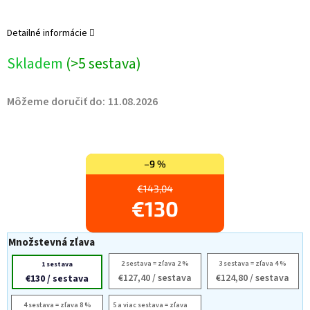
Detailné informácie
Skladem
(>5 sestava)
Môžeme doručiť do:
11.08.2026
–9 %
€143,04
€130
Množstevná zľava
2 sestava = zľava 2 %
3 sestava = zľava 4 %
1 sestava
€127,40
/ sestava
€124,80
/ sestava
€130
/ sestava
4 sestava = zľava 8 %
5 a viac sestava = zľava