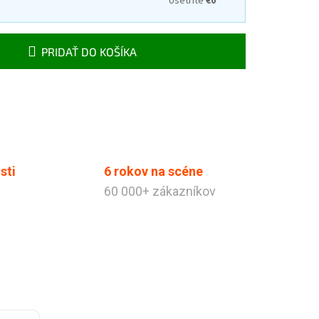
Ušetríte
€0
PRIDAŤ DO KOŠÍKA
sti
6 rokov na scéne
60 000+ zákazníkov