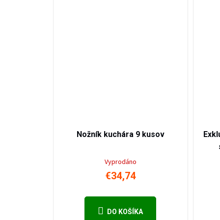
€86,9
1
–60
%
Nožník kuchára 9 kusov
Exkl
Vyprodáno
€34,74
DO KOŠÍKA