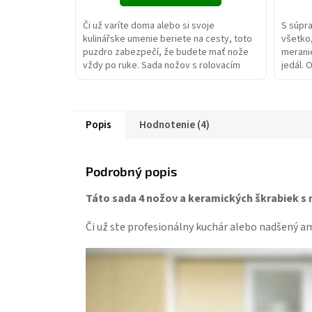
Či už varíte doma alebo si svoje
S súpr
kulinářske umenie beriete na cesty, toto
všetko
puzdro zabezpečí, že budete mať nože
meranie
vždy po ruke. Sada nožov s rolovacím
jedál. 
obalom : kuchársky nôž...
sitká –
Popis
Hodnotenie (4)
Podrobný popis
Táto sada 4 nožov a keramických škrabiek 
Či už ste profesionálny kuchár alebo nadšený am