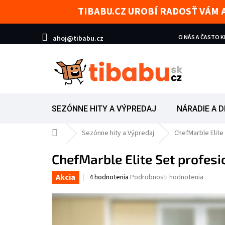
Prejsť na obsah
TIBABU.CZ UROBÍ RADOSŤ VÁM 
O NÁS A ČASTO 
ahoj@tibabu.cz
SEZÓNNE HITY A VÝPREDAJ
NÁRADIE A D
Domov
Sezónne hity a Výpredaj
ChefMarble Elite
ChefMarble Elite Set profesi
Akcia
Priemerné hodnotenie produktu je 5,0 z 5 hvi
4 hodnotenia
Podrobnosti hodnotenia