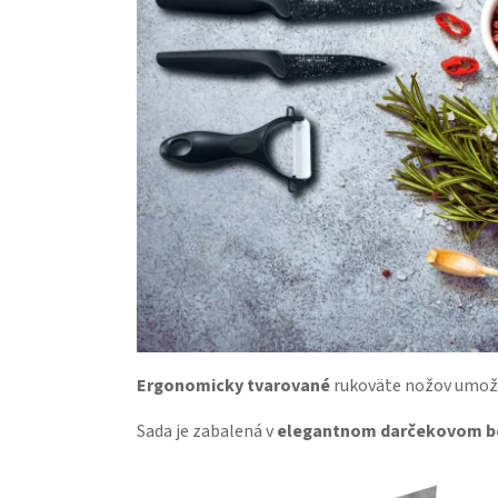
Ergonomicky tvarované
rukoväte nožov umožňu
Sada je zabalená v
elegantnom darčekovom b