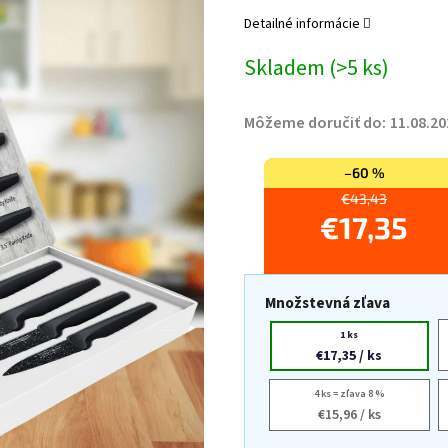
Detailné informácie
Skladem
(>5 ks)
Môžeme doručiť do:
11.08.20
–60 %
€43,43
€17,35
Množstevná zľava
1 ks
€17,35
/ ks
4 ks = zľava 8 %
€15,96
/ ks