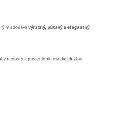
orý mu dodáva
výrazný, pútavý a elegantný
, aby nedošlo k poškodeniu mäkkej dužiny.