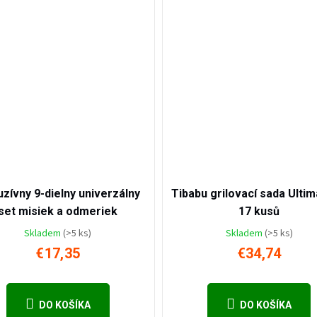
€56,4
8
–69
%
uzívny 9-dielny univerzálny
Tibabu grilovací sada Ultim
set misiek a odmeriek
17 kusů
Skladem
(>5 ks)
Skladem
(>5 ks)
€17,35
€34,74
DO KOŠÍKA
DO KOŠÍKA