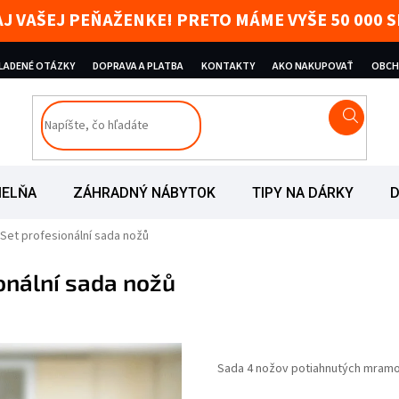
AJ VAŠEJ PEŇAŽENKE! PRETO MÁME VYŠE 50 000
KLADENÉ OTÁZKY
DOPRAVA A PLATBA
KONTAKTY
AKO NAKUPOVAŤ
OBCH
IELŇA
ZÁHRADNÝ NÁBYTOK
TIPY NA DÁRKY
D
 Set profesionální sada nožů
onální sada nožů
ezdičiek.
Sada 4 nožov potiahnutých mram