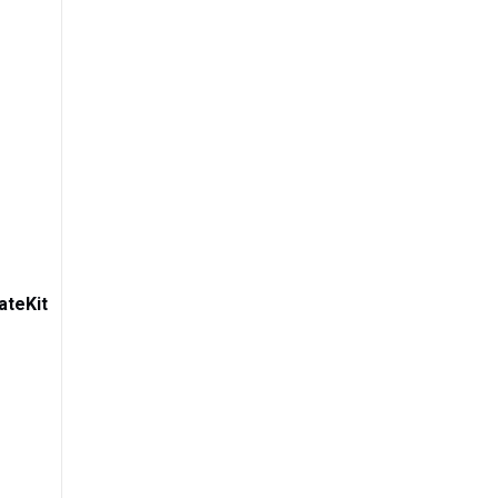
Tibabák - Váš AI rádce
€86,9
1
–60
%
ateKit