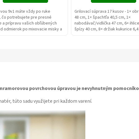
avou 9v1 máte vždy po ruke
Grilovací súprava 17 kusov - 1× ob
, čo potrebujete pre presné
48 cm, 1× špachtľa 40,5 cm, 1×
 a prípravu vašich obľúbených
nabodávač/vidlička 47 cm, 6× ihlic
Od odmierok po mixovacie misky a
špízy 40 cm, 8× držiak kukurice 6,4
 táto súprava vám uľahčí...
Materiál nerez, rukoväte...
s mramorovou povrchovou úpravou je nevyhnutným pomocníkom
atér, túto sadu využijete pri každom varení.