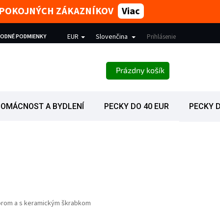
 SPOKOJNÝCH ZÁKAZNÍKOV
Viac
EUR
Slovenčina
ODNÉ PODMIENKY
REKLAMÁCIA
ZÁSADY OCHRANY OSOBNÝCH ÚDAJOV
Prihlásenie
NÁKUPNÝ KOŠÍK
Prázdny košík
OMÁCNOST A BYDLENÍ
PECKY DO 40 EUR
PECKY D
orom a s keramickým škrabkom