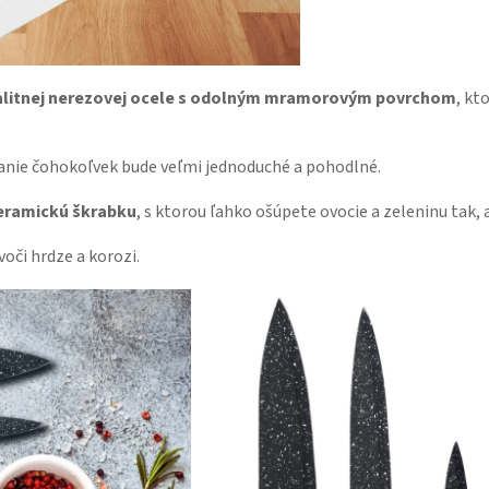
alitnej nerezovej ocele s odolným mramorovým povrchom
, kt
janie čohokoľvek bude veľmi jednoduché a pohodlné.
keramickú škrabku
, s ktorou ľahko ošúpete ovocie a zeleninu tak
oči hrdze a korozi.