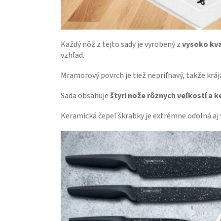
Každý nôž z tejto sady je vyrobený z
vysoko kv
vzhľad.
Mramorový povrch je tiež nepriľnavý, takže krá
Sada obsahuje
štyri nože rôznych veľkostí a 
Keramická čepeľ škrabky je e
xtrémne odolná aj v