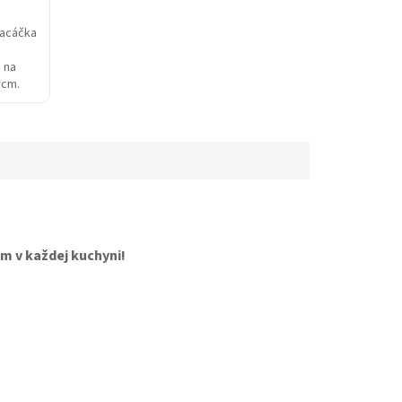
racáčka
e na
 cm.
 v každej kuchyni!