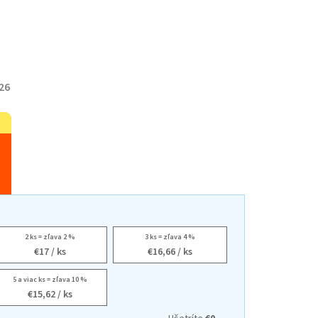
26
2 ks = zľava 2 %
3 ks = zľava 4 %
€17
/ ks
€16,66
/ ks
5 a viac ks = zľava 10 %
€15,62
/ ks