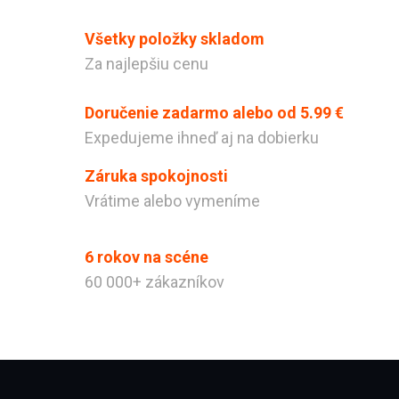
Všetky položky skladom
Za najlepšiu cenu
Doručenie zadarmo alebo od 5.99 €
Expedujeme ihneď aj na dobierku
Záruka spokojnosti
Vrátime alebo vymeníme
Odeslat
6 rokov na scéne
Powered by chaterimo
60 000+ zákazníkov
Zápätie