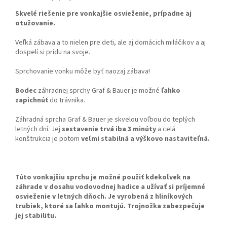
Skvelé riešenie pre vonkajšie osvieženie, prípadne aj
otužovanie.
Veľká zábava a to nielen pre deti, ale aj domácich miláčikov a aj
dospelí si prídu na svoje.
Sprchovanie vonku môže byť naozaj zábava!
Bodec
záhradnej sprchy Graf & Bauer je možné
ľahko
zapichnúť
do trávnika.
Záhradná sprcha Graf & Bauer je skvelou voľbou do teplých
letných dní. Jej
sestavenie trvá iba 3 minúty
a celá
konštrukcia je potom
veľmi stabilná a výškovo nastaviteľná.
Túto vonkajšiu sprchu je možné použiť kdekoľvek na
záhrade v dosahu vodovodnej hadice a užívať si príjemné
osvieženie v letných dňoch. Je vyrobená z hliníkových
trubiek, ktoré sa ľahko montujú. Trojnožka zabezpečuje
jej stabilitu.