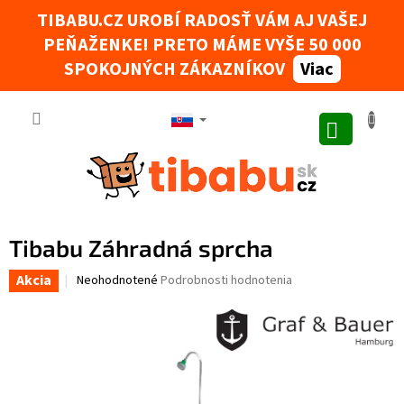
Prejsť na obsah
TIBABU.CZ UROBÍ RADOSŤ VÁM AJ VAŠEJ
PEŇAŽENKE! PRETO MÁME VYŠE 50 000
Tibabák - Váš AI rádce
SPOKOJNÝCH ZÁKAZNÍKOV
Viac
NÁKUPNÝ
Tibabu Záhradná sprcha
Akcia
Priemerné hodnotenie produktu je 0,0 z 5 hviezdičiek.
Neohodnotené
Podrobnosti hodnotenia