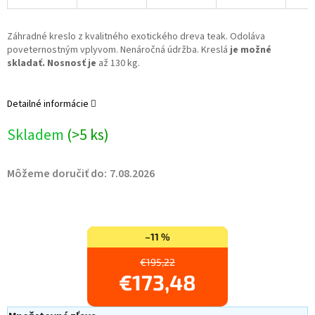
Záhradné kreslo z kvalitného exotického dreva teak. Odoláva
poveternostným vplyvom. Nenáročná údržba. Kreslá
je možné
skladať.
Nosnosť je
až 130 kg.
Detailné informácie
Skladem
(>5 ks)
Môžeme doručiť do:
7.08.2026
–11 %
€195,22
€173,48