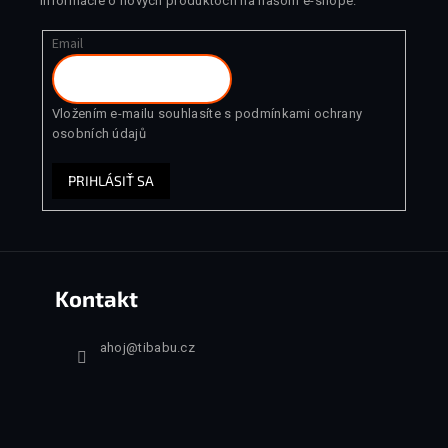
informácie o nových produktoch na našom e-shope.
Email
Vložením e-mailu souhlasíte s
podmínkami ochrany
osobních údajů
PRIHLÁSIŤ SA
Kontakt
ahoj
@
tibabu.cz