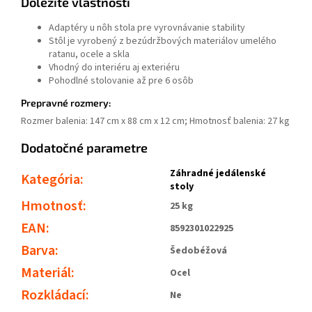
Dôležité vlastnosti
Adaptéry u nôh stola pre vyrovnávanie stability
Stôl je vyrobený z bezúdržbových materiálov umelého
ratanu, ocele a skla
Vhodný do interiéru aj exteriéru
Pohodlné stolovanie až pre 6 osôb
Prepravné rozmery:
Rozmer balenia: 147 cm x 88 cm x 12 cm; Hmotnosť balenia: 27 kg
Dodatočné parametre
Záhradné jedálenské
Kategória
:
stoly
Hmotnosť
:
25 kg
EAN
:
8592301022925
Barva
:
Šedobéžová
Materiál
:
Ocel
Rozkládací
:
Ne