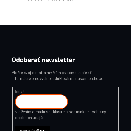
Zápätie
Odoberať newsletter
Vložte svoj e-mail a my Vám budeme zasielať
informácie o nových produktoch na našom e-shope.
Email
Vložením e-mailu souhlasíte s
podmínkami ochrany
osobních údajů