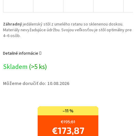
Záhradný
jedálenský stôl z umelého ratanu so sklenenou doskou.
Materiály nevyžadujúce údržbu. Svojou veľkosťou je stôl optimálny pre
4–6 osôb.
Detailné informácie
Skladem
(>5 ks)
Môžeme doručiť do:
10.08.2026
–11 %
€195,61
€173,87