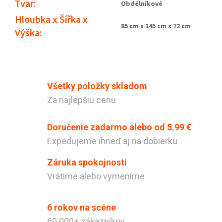
Tvar
:
Obdélníkové
Hloubka x Šířka x
85 cm x 145 cm x 72 cm
Výška
:
Všetky položky skladom
Za najlepšiu cenu
Doručenie zadarmo alebo od 5.99 €
Expedujeme ihneď aj na dobierku
Záruka spokojnosti
Odeslat
Vrátime alebo vymeníme
Powered by chaterimo
6 rokov na scéne
60 000+ zákazníkov