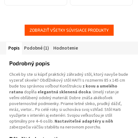
pevnej stabilnej ocele a
sedadlo. Nosnosť je až 130
pletivo z umelého ratanu.
kg!
Lavica je údržbová a
dobre...
ZOBRAZIŤ VŠETKY SÚVISIACE PRODUKTY
Popis
Podobné (1)
Hodnotenie
Podrobný popis
Chceli by ste si kúpiť praktický záhradný stôl, ktorý navyše bude
vyzerať skvele? Obdĺžnikový stôl HAITI s rozmermi 85 x 145 cm
bude tou správnou voľbou! Konštrukciu
z kovu a umelého
ratanu
dopĺňa
elegantná sklenená doska
. Umelý ratan je
veľmi obľúbený odolný materiál. Dobre znáša akékoľvek
poveternostné podmienky. Priame letné slnko, prudký dážď,
mráz, vietor... Po celé roky si uchováva svoj vzhľad. Stôl Haiti
využijete v interiéri aj exteriéri. Svojou veľkosťou je stôl
optimálny pre 4–6 osôb.
Nastaviteľné adaptéry u nôh
zabezpečia väčšiu stabilitu na nerovnom povrchu.