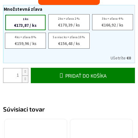
Množstevná zľava
2 ks = zľava 2 %
3 ks = zľava 4 %
1 ks
€170,39
/ ks
€166,92
/ ks
€173,87
/ ks
4 ks = zľava 8 %
5 a viac ks = zľava 10 %
€159,96
/ ks
€156,48
/ ks
Ušetríte
€0
PRIDAŤ DO KOŠÍKA
Súvisiaci tovar