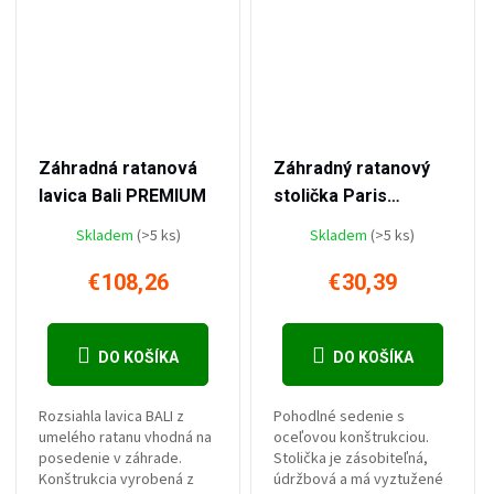
–24 %
–22 %
€143,04
€39,09
Záhradná ratanová
Záhradný ratanový
lavica Bali PREMIUM
stolička Paris
PREMIUM
Skladem
(>5 ks)
Skladem
(>5 ks)
€108,26
€30,39
DO KOŠÍKA
DO KOŠÍKA
Rozsiahla lavica BALI z
Pohodlné sedenie s
umelého ratanu vhodná na
oceľovou konštrukciou.
posedenie v záhrade.
Stolička je zásobiteľná,
Konštrukcia vyrobená z
údržbová a má vyztužené