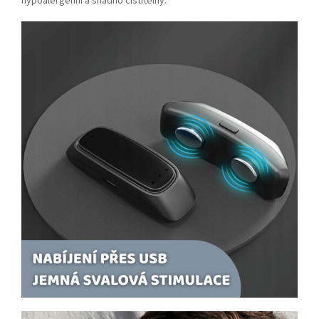
hypoalergenní a snadno čistitelný.