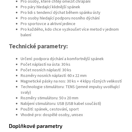
Pro osoby, které chtějí omezit chrápání
Pro páry hledající klidnější spánek
Pro lidi s tendencí dýchat během spánku ústy
Pro osoby hledající podporu nosního dýchání
Pro sportovce a aktivní jedince
Pro každého, kdo chce vyzkoušet více metod v jednom
balení
Technické parametry:
Určení: podpora dýchání a komfortnější spánek
Počet náplastí na ústa: 30 ks
Počet nosních náplastí: 30 ks
Rozměry nosních náplastí: 60 x 22 mm
Magnetické pásky na nos: 30 ks + 4 klipy různých velikostí
Technologie stimulátoru: TENS (jemné impulsy uvolňující
svaly)
Rozměry stimulátoru: 50 x 20 mm
Nabíjení stimulátoru: USB (USB kabel součástí)
Použití: spánek, cestování, sport
Vhodné pro: dospělé osoby, unisex
Doplňkové parametry