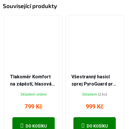
Související produkty
–46 %
–33 %
1 499 Kč
1 499 Kč
Tlakoměr Komfort
Všestranný hasicí
na zápěstí, hlasová
sprej PyroGuard pro
funkce, detekce
hasení olejů, pevných
Skladem online
Skladem
(2 ks)
srdeční arytmie
látek a elektro,
vhodný pro
799 Kč
999 Kč
domácnost, auto a
kempování + s
DO KOŠÍKU
DO KOŠÍKU
držákem NAVÍC