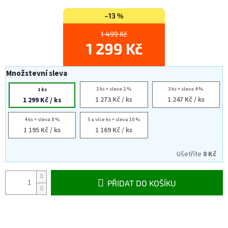
–13 %
1 499 Kč
1 299 Kč
Množstevní sleva
2 ks = sleva 2 %
3 ks = sleva 4 %
1 ks
1 273 Kč
/ ks
1 247 Kč
/ ks
1 299 Kč
/ ks
4 ks = sleva 8 %
5 a více ks = sleva 10 %
1 195 Kč
/ ks
1 169 Kč
/ ks
Ušetříte
0 Kč
PŘIDAT DO KOŠÍKU