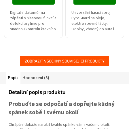
ZDARMA
Digitální tlakoměr na
Univerzální hasicí sprej
zápěstí s hlasovou funkcí a
PyroGuard na oleje,
detekcí arytmie pro
elektro i pevné látky.
snadnou kontrolu krevního
Odolný, vhodný do auta i
tlaku. Kompaktní
domácnosti. Držák
provedení, jednoduché
ZDARMA.
ovládání a přesné měření z
něj dělají...
ZOBRAZIT VŠECHNY SOUVISEJÍCÍ PRODUKTY
Popis
Hodnocení (3)
Detailní popis produktu
Probuďte se odpočatí a dopřejte klidný
spánek sobě i svému okolí
Chrápání dokáže narušit kvalitu spánku vám i vašemu okolí.