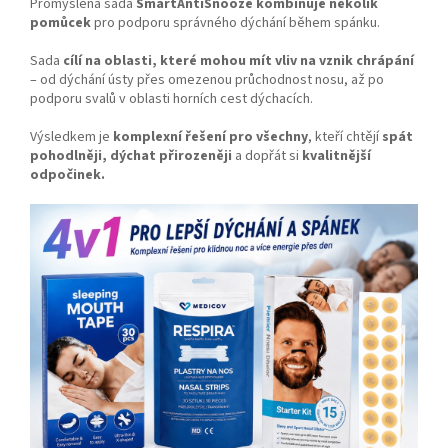
Promyšlená sada
SmartAntiSnooze kombinuje několik
pomůcek
pro podporu správného dýchání během spánku.
Sada
cílí na oblasti, které mohou mít vliv na vznik chrápání
– od dýchání ústy přes omezenou průchodnost nosu, až po
podporu svalů v oblasti horních cest dýchacích.
Výsledkem je
komplexní řešení pro všechny
, kteří chtějí
spát
pohodlněji, dýchat přirozeněji
a dopřát si
kvalitnější
odpočinek.