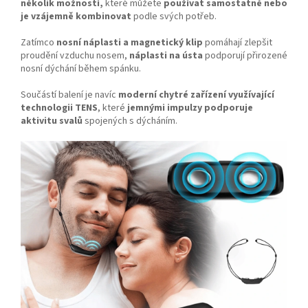
několik možností,
které můžete
používat samostatně nebo
je vzájemně kombinovat
podle svých potřeb.
Zatímco
nosní náplasti a magnetický klip
pomáhají zlepšit
proudění vzduchu nosem,
náplasti na ústa
podporují přirozené
nosní dýchání během spánku.
Součástí balení je navíc
moderní chytré zařízení využívající
technologii TENS
, které
jemnými impulzy podporuje
aktivitu svalů
spojených s dýcháním.