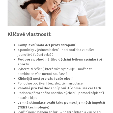
Klíčové vlastnosti:
Komplexní sada 4v1 proti chrápání
4 pomůcky v jednom balení – není potřeba zkoušet
jednotlivá řešení zvlášť
Podpora pohodlnějšího dýchání během spánku i při
sportu
Vyberte si řešení, které vám vyhovuje – možnost
kombinace více metod současně
Klidnější noci pro vás i vaše okolí
Pohodlné používání bez složité manipulace
Vhodné pro každodenní použití doma i na cestách
Podpora přirozeného nosního dýchání – pomocí náplastí i
nosního klipu
Jemná stimulace svalů krku pomocí jemných impulsů
(TENS technologie)
Využití nejen během spánku – nosní náplasti a klip ocení