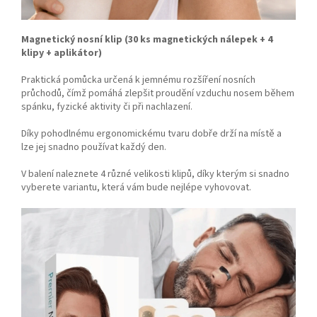
Magnetický nosní klip (30 ks magnetických nálepek + 4
klipy + aplikátor)
Praktická pomůcka určená k jemnému rozšíření nosních
průchodů, čímž pomáhá zlepšit proudění vzduchu nosem během
spánku, fyzické aktivity či při nachlazení.
Díky pohodlnému ergonomickému tvaru dobře drží na místě a
lze jej snadno používat každý den.
V balení naleznete 4 různé velikosti klipů, díky kterým si snadno
vyberete variantu, která vám bude nejlépe vyhovovat.