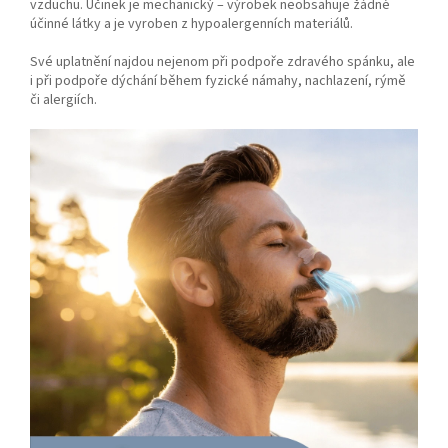
vzduchu. Účinek je mechanický – výrobek neobsahuje žádné
účinné látky a je vyroben z hypoalergenních materiálů.
Své uplatnění najdou nejenom při podpoře zdravého spánku, ale
i při podpoře dýchání během fyzické námahy, nachlazení, rýmě
či alergiích.