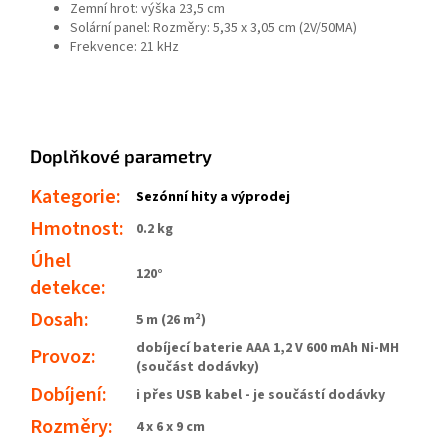
Zemní hrot: výška 23,5 cm
Solární panel: Rozměry: 5,35 x 3,05 cm (2V/50MA)
Frekvence: 21 kHz
Doplňkové parametry
Kategorie
:
Sezónní hity a výprodej
Hmotnost
:
0.2 kg
Úhel
120°
detekce
:
Dosah
:
5 m (26 m²)
dobíjecí baterie AAA 1,2 V 600 mAh Ni-MH
Provoz
:
(součást dodávky)
Dobíjení
:
i přes USB kabel - je součástí dodávky
Rozměry
:
4 x 6 x 9 cm