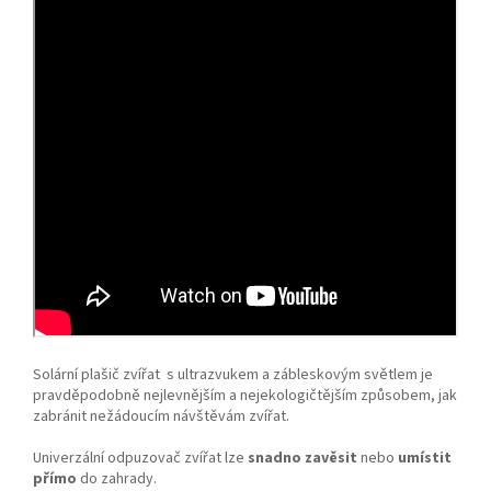
Solární plašič zvířat s ultrazvukem a zábleskovým světlem je
pravděpodobně nejlevnějším a nejekologičtějším způsobem, jak
zabránit nežádoucím návštěvám zvířat.
Univerzální odpuzovač zvířat lze
snadno zavěsit
nebo
umístit
přímo
do zahrady.