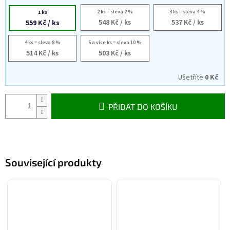
2 ks = sleva 2 %
3 ks = sleva 4 %
1 ks
548 Kč
/ ks
537 Kč
/ ks
559 Kč
/ ks
4 ks = sleva 8 %
5 a více ks = sleva 10 %
514 Kč
/ ks
503 Kč
/ ks
Ušetříte
0 Kč
PŘIDAT DO KOŠÍKU
Související produkty