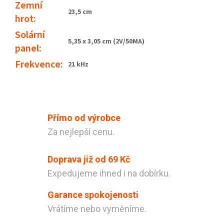
Zemní
23,5 cm
hrot
:
Solární
5,35 x 3,05 cm (2V/50MA)
panel
:
Frekvence
:
21 kHz
Přímo od výrobce
Za nejlepší cenu.
Doprava již od 69 Kč
Expedujeme ihned i na dobírku.
Garance spokojenosti
Vrátíme nebo vyměníme.