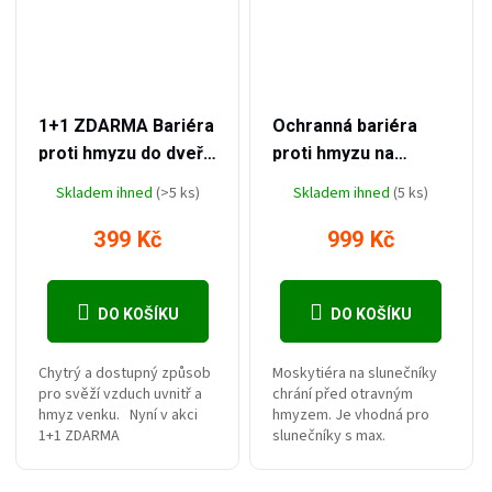
–55 %
–54 %
899 Kč
2 199 Kč
1+1 ZDARMA Bariéra
Ochranná bariéra
proti hmyzu do dveří
proti hmyzu na
Tibabu 210x100cm
slunečník Premium
Skladem ihned
(>5 ks)
Skladem ihned
(5 ks)
399 Kč
999 Kč
DO KOŠÍKU
DO KOŠÍKU
Chytrý a dostupný způsob
Moskytiéra na slunečníky
pro svěží vzduch uvnitř a
chrání před otravným
hmyz venku. Nyní v akci
hmyzem. Je vhodná pro
1+1 ZDARMA
slunečníky s max.
průměrem 2,7 m.