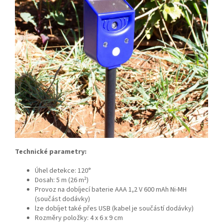
Odeslat
Powered by chaterimo
Technické parametry:
Úhel detekce: 120°
Dosah: 5 m (26 m²)
Provoz na dobíjecí baterie AAA 1,2 V 600 mAh Ni-MH
(součást dodávky)
lze dobíjet také přes USB (kabel je součástí dodávky)
Rozměry položky: 4 x 6 x 9 cm