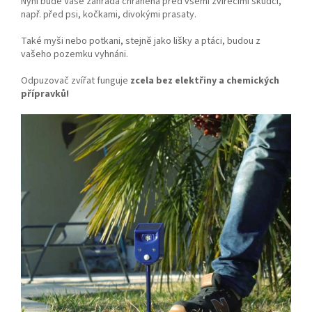
Nyní bude Vaše zahrada chráněna před všemi zvířecími škůdci,
např. před psi, kočkami, divokými prasaty.
Také myši nebo potkani, stejně jako lišky a ptáci, budou z
vašeho pozemku vyhnáni.
Odpuzovač zvířat funguje
zcela bez elektřiny a chemických
přípravků!