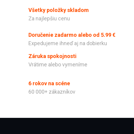
Všetky položky skladom
Za najlepšiu cenu
Doručenie zadarmo alebo od 5.99 €
Expedujeme ihneď aj na dobierku
Záruka spokojnosti
Vrátime alebo vymeníme
Odeslat
6 rokov na scéne
Powered by chaterimo
60 000+ zákazníkov
Zápätie