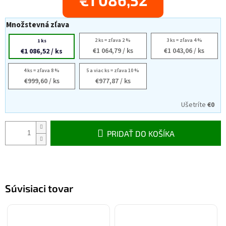
€1 086,52
Množstevná zľava
2 ks = zľava 2 %
3 ks = zľava 4 %
1 ks
€1 064,79
/ ks
€1 043,06
/ ks
€1 086,52
/ ks
4 ks = zľava 8 %
5 a viac ks = zľava 10 %
€999,60
/ ks
€977,87
/ ks
Ušetríte
€0
PRIDAŤ DO KOŠÍKA
Súvisiaci tovar