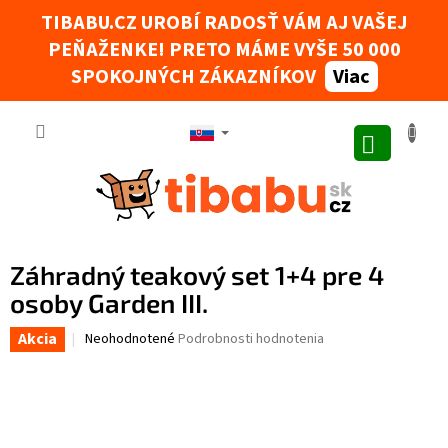
Prejsť na obsah
TIBABU.CZ UROBÍ RADOSŤ VÁM AJ VAŠEJ
PEŇAŽENKE! PRETO MÁME VYŠE 50 000
Tibabák - Váš AI rádce
SPOKOJNÝCH ZÁKAZNÍKOV
Viac
NÁKUPNÝ
Záhradný teakový set 1+4 pre 4
osoby Garden III.
Akcia
Priemerné hodnotenie produktu je 0,0 z 5 hviezdičiek.
Neohodnotené
Podrobnosti hodnotenia