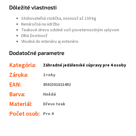
Dôležité vlastnosti
Stohovateľná stolička, nosnosť až 130 kg
Nenáročná na údržbu
Teakové drevo odolné voči poveternostným vplyvom
Dlhá životnosť
Vhodná do interiéru aj exteriéru
Dodatočné parametre
Kategória
:
Záhradné jedálenské súpravy pre 4 osoby
Záruka
:
2 roky
EAN
:
8592301021492
Barva
:
Hnědá
Materiál
:
Dřevo teak
Počet osob
:
Pro 4