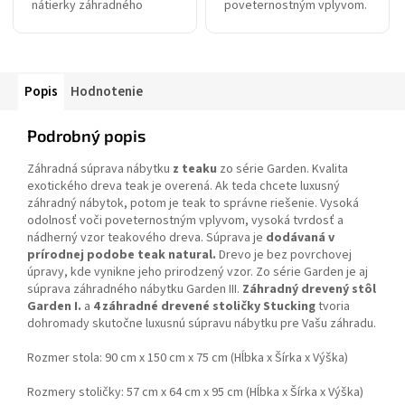
nátierky záhradného
poveternostným vplyvom.
nábytku z eukalyptového
Nenáročná údržba. Kreslá
dreva, čistý prírodný
je možné skladať. Nosnosť
produkt.
je až 130 kg.
Popis
Hodnotenie
Podrobný popis
Záhradná súprava nábytku
z teaku
zo série Garden. Kvalita
exotického dreva teak je overená. Ak teda chcete luxusný
záhradný nábytok, potom je teak to správne riešenie. Vysoká
odolnosť voči poveternostným vplyvom, vysoká tvrdosť a
nádherný vzor teakového dreva. Súprava je
dodávaná v
prírodnej podobe teak natural.
Drevo je bez povrchovej
úpravy, kde vynikne jeho prirodzený vzor. Zo série Garden je aj
súprava záhradného nábytku Garden III.
Záhradný drevený stôl
Garden I.
a
4 záhradné drevené stoličky Stucking
tvoria
dohromady skutočne luxusnú súpravu nábytku pre Vašu záhradu.
Rozmer stola: 90 cm x 150 cm x 75 cm (Hĺbka x Šírka x Výška)
Rozmery stoličky: 57 cm x 64 cm x 95 cm (Hĺbka x Šírka x Výška)