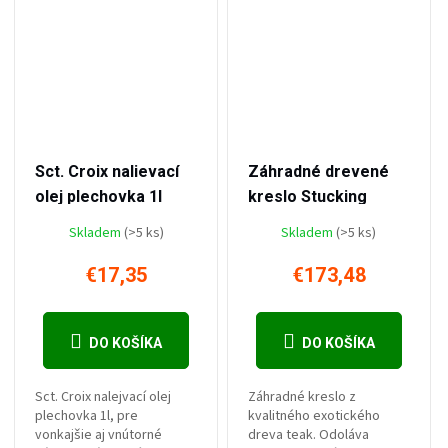
–33 %
–11 %
€26,04
€195,22
Sct. Croix nalievací
Záhradné drevené
olej plechovka 1l
kreslo Stucking
Skladem
(>5 ks)
Skladem
(>5 ks)
€17,35
€173,48
DO KOŠÍKA
DO KOŠÍKA
Sct. Croix nalejvací olej
Záhradné kreslo z
plechovka 1l, pre
kvalitného exotického
vonkajšie aj vnútorné
dreva teak. Odoláva