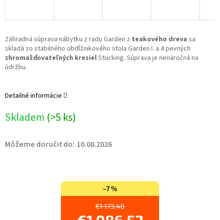
Záhradná súprava nábytku z radu Garden z
teakového dreva
sa
skladá zo stabilného obdĺžnikového stola Garden I. a 4 pevných
zhromažďovateľných kresiel
Stucking. Súprava je nenáročná na
údržbu.
Detailné informácie
Skladem
(>5 ks)
Môžeme doručiť do:
10.08.2026
–7 %
€1 173,48